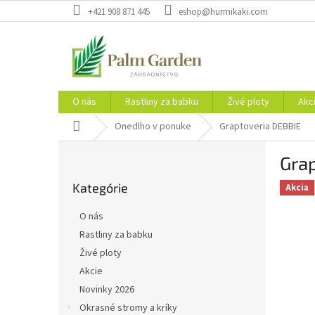
Prejsť
+421 908 871 445
eshop@hurmikaki.com
na
obsah
O nás
Rastliny za babku
Živé ploty
Akc
Domov
Onedlho v ponuke
Graptoveria DEBBIE
B
Gra
o
Preskočiť
č
Kategórie
kategórie
Akcia
n
ý
O nás
p
Rastliny za babku
a
Živé ploty
n
e
Akcie
l
Novinky 2026
Okrasné stromy a kríky