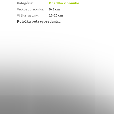
Kategória
:
Onedlho v ponuke
Veľkosť črepníka
:
9x9 cm
Výška rastliny
:
10-20 cm
Položka bola vypredaná…