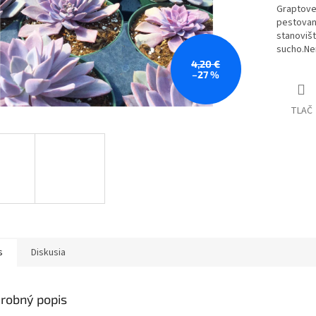
Graptover
pestovan
stanovišt
sucho.Ne
4,20 €
–27 %
TLAČ
s
Diskusia
robný popis