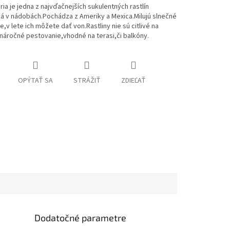
ia je jedna z najvďačnejších sukulentných rastlín
á v nádobách.Pochádza z Ameriky a Mexica.Milujú slnečné
e,v lete ich môžete dať von.Rastliny nie sú citlivé na
náročné pestovanie,vhodné na terasi,či balkóny.
OPÝTAŤ SA
STRÁŽIŤ
ZDIEĽAŤ
Dodatočné parametre