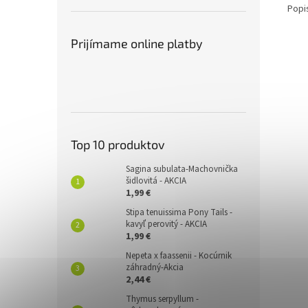
Popi
Prijímame online platby
Top 10 produktov
Sagina subulata-Machovnička
šidlovitá - AKCIA
1,99 €
Stipa tenuissima Pony Tails -
kavyľ perovitý - AKCIA
1,99 €
Nepeta x faassenii - Kocúrnik
záhradný-Akcia
2,44 €
Thymus serpyllum -