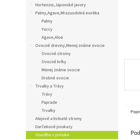
Hortenzie,Japonské javory
Palmy,Agave,Mrazuodolná exotika
Palmy
Yuccy
Agave,Aloe
Ovocné dreviny,Menej známe ovocie
Ovocné stromy
Ovocné kríky
Menej známe ovocie
Drobné ovocie
Trvalky a Trávy
Trávy
Paprade
Trvalky
Popi
Alejové a listnaté stromy
Darčekové poukazy
Pod
Onedlho v ponuke