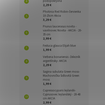
pôdopokryvná
2,29 €
Photinia Red Robin-červienka
10-25cm Akcia
3,29 €
Prunus laucerasus novita -
vavrínovec Novita - AKCIA - 20-
35 cm
2,99 €
Festuca glauca Elijah blue
1,99 €
Verbena bonariensis -železník
argentínsky- AKCIA
2,29 €
Sagina subulata Green moss-
Machovnička šidlovitá Green
moss
1,99 €
Cupressocyparis leylandii-
Cyprusovec leylandský - 20-40
cm AKCIA
2,99 €