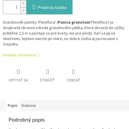
Pridať do košíka
Granátovník púnsky 'Pleniflora' (
Punica granatum
'Pleniflora') je
dvojkvetá okrasná odroda granátového jablka, ktorá dorastá do výšky
približne 2,5 m a pestuje sa pre kvety, nie pre plody. Darí sa jej na
slnečnom, teplom mieste pri múre, no dobre znáša aj pestovanie v
črepníku.
Detailné informácie
OPÝTAŤ SA
STRÁŽIŤ
ZDIEĽAŤ
Popis
Diskusia
Podrobný popis