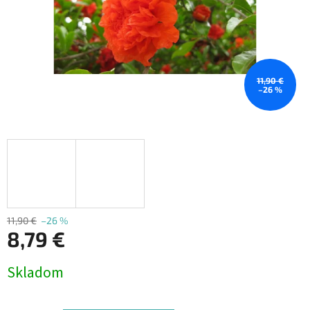
11,90 €
–26 %
11,90 €
–26 %
8,79 €
Jednotková
Skladom
cena: