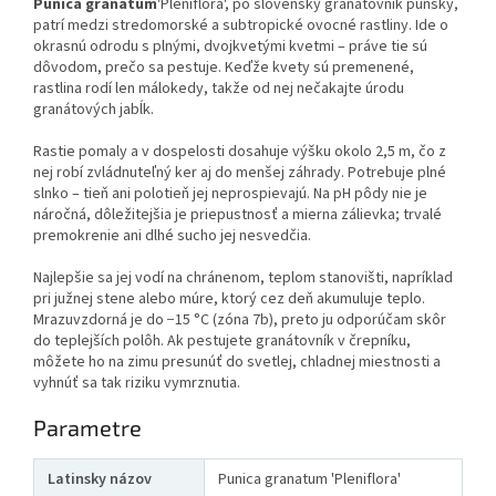
Punica granatum
'Pleniflora', po slovensky granátovník púnsky,
patrí medzi stredomorské a subtropické ovocné rastliny. Ide o
okrasnú odrodu s plnými, dvojkvetými kvetmi – práve tie sú
dôvodom, prečo sa pestuje. Keďže kvety sú premenené,
rastlina rodí len málokedy, takže od nej nečakajte úrodu
granátových jabĺk.
Rastie pomaly a v dospelosti dosahuje výšku okolo 2,5 m, čo z
nej robí zvládnuteľný ker aj do menšej záhrady. Potrebuje plné
slnko – tieň ani polotieň jej neprospievajú. Na pH pôdy nie je
náročná, dôležitejšia je priepustnosť a mierna zálievka; trvalé
premokrenie ani dlhé sucho jej nesvedčia.
Najlepšie sa jej vodí na chránenom, teplom stanovišti, napríklad
pri južnej stene alebo múre, ktorý cez deň akumuluje teplo.
Mrazuvzdorná je do −15 °C (zóna 7b), preto ju odporúčam skôr
do teplejších polôh. Ak pestujete granátovník v črepníku,
môžete ho na zimu presunúť do svetlej, chladnej miestnosti a
vyhnúť sa tak riziku vymrznutia.
Parametre
Latinsky názov
Punica granatum 'Pleniflora'