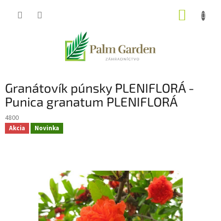
Prejsť
NÁKUP
na
obsah
KOŠÍK
Granátovík púnsky ´PLENIFLORA´ -
Punica granatum ´PLENIFLORA´
4800
Akcia
Novinka