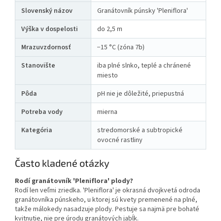
Slovenský názov
Granátovník púnsky 'Pleniflora'
Výška v dospelosti
do 2,5 m
Mrazuvzdornosť
−15 °C (zóna 7b)
Stanovište
iba plné slnko, teplé a chránené
miesto
Pôda
pH nie je dôležité, priepustná
Potreba vody
mierna
Kategória
stredomorské a subtropické
ovocné rastliny
Často kladené otázky
Rodí granátovník 'Pleniflora' plody?
Rodí len veľmi zriedka. 'Pleniflora' je okrasná dvojkvetá odroda
granátovníka púnskeho, u ktorej sú kvety premenené na plné,
takže málokedy nasadzuje plody. Pestuje sa najmä pre bohaté
kvitnutie, nie pre úrodu granátových jabĺk.