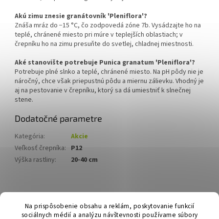
Akú zimu znesie granátovník 'Pleniflora'?
Znáša mráz do −15 °C, čo zodpovedá zóne 7b. Vysádzajte ho na
teplé, chránené miesto pri múre v teplejších oblastiach; v
črepníku ho na zimu presuňte do svetlej, chladnej miestnosti.
Aké stanovište potrebuje Punica granatum 'Pleniflora'?
Potrebuje plné slnko a teplé, chránené miesto. Na pH pôdy nie je
náročný, chce však priepustnú pôdu a miernu zálievku. Vhodný je
aj na pestovanie v črepníku, ktorý sa dá umiestniť k slnečnej
stene.
Dodatočné parametre
Kategória
:
Akcie
Veľkosť črepníka
:
P12
Výška rastliny
:
20-40 cm
Z
á
Hurmikaki.com
Na prispôsobenie obsahu a reklám, poskytovanie funkcií
p
sociálnych médií a analýzu návštevnosti používame súbory