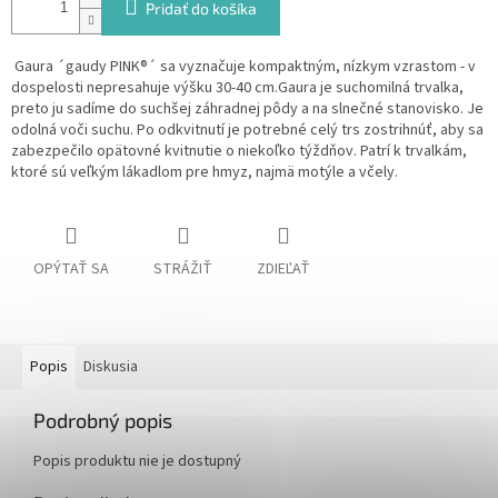
Pridať do košíka
Gaura ´gaudy PINK®´ sa vyznačuje kompaktným, nízkym vzrastom - v
dospelosti nepresahuje výšku 30-40 cm.Gaura je suchomilná trvalka,
preto ju sadíme do suchšej záhradnej pôdy a na slnečné stanovisko. Je
odolná voči suchu. Po odkvitnutí je potrebné celý trs zostrihnúť, aby sa
zabezpečilo opätovné kvitnutie o niekoľko týždňov. Patrí k trvalkám,
ktoré sú veľkým lákadlom pre hmyz, najmä motýle a včely.
OPÝTAŤ SA
STRÁŽIŤ
ZDIEĽAŤ
Popis
Diskusia
Podrobný popis
Popis produktu nie je dostupný