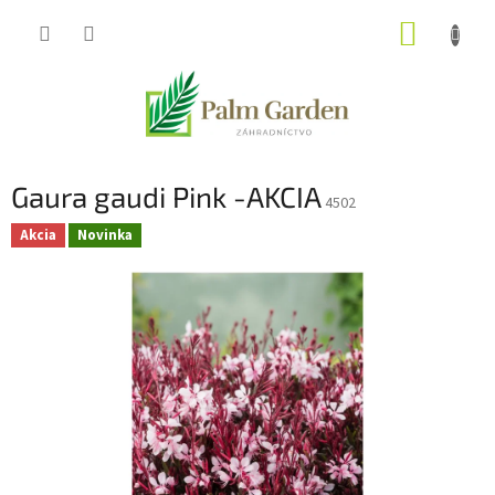
Prejsť
NÁKUP
na
obsah
KOŠÍK
Gaura gaudi Pink -AKCIA
4502
Akcia
Novinka