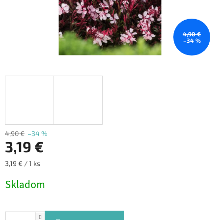
4,90 €
–34 %
4,90 €
–34 %
3,19 €
Jednotková
3,19 € / 1 ks
cena:
Skladom