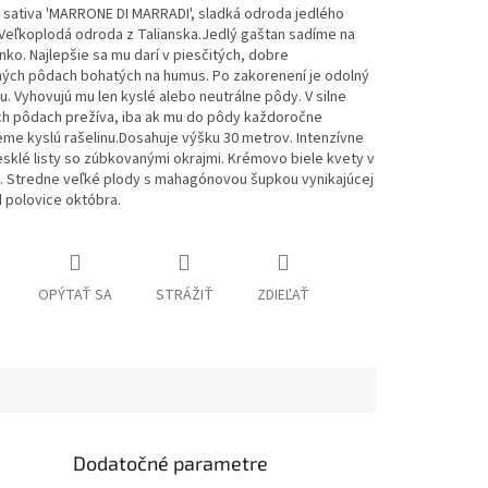
 sativa 'MARRONE DI MARRADI', sladká odroda jedlého
Veľkoplodá odroda z Talianska.Jedlý gaštan sadíme na
nko. Najlepšie sa mu darí v piesčitých, dobre
ných pôdach bohatých na humus. Po zakorenení je odolný
u. Vyhovujú mu len kyslé alebo neutrálne pôdy. V silne
ých pôdach prežíva, iba ak mu do pôdy každoročne
me kyslú rašelinu.Dosahuje výšku 30 metrov. Intenzívne
esklé listy so zúbkovanými okrajmi. Krémovo biele kvety v
úli. Stredne veľké plody s mahagónovou šupkou vynikajúcej
d polovice októbra.
OPÝTAŤ SA
STRÁŽIŤ
ZDIEĽAŤ
Dodatočné parametre