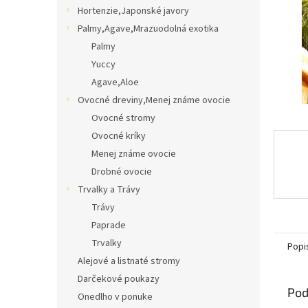
Hortenzie,Japonské javory
Palmy,Agave,Mrazuodolná exotika
Palmy
Yuccy
Agave,Aloe
Ovocné dreviny,Menej známe ovocie
Ovocné stromy
Ovocné kríky
Menej známe ovocie
Drobné ovocie
Trvalky a Trávy
Trávy
Paprade
Trvalky
Popi
Alejové a listnaté stromy
Darčekové poukazy
Pod
Onedlho v ponuke