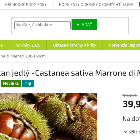
OBCHODNÉ PODMIENKY
PODMIENKY OCHRANY OSOBNÝCH ÚDAJOV
HĽADAŤ
ie
Novinky 2026
Okrasné stromy a kríky
Hortenzie,Japon
one di Marradi 130-160cm
an jedlý -Castanea sativa Marrone di
Novinka
Tip
49,90 €
39,
Jednotk
Na do
cena:
Položka 