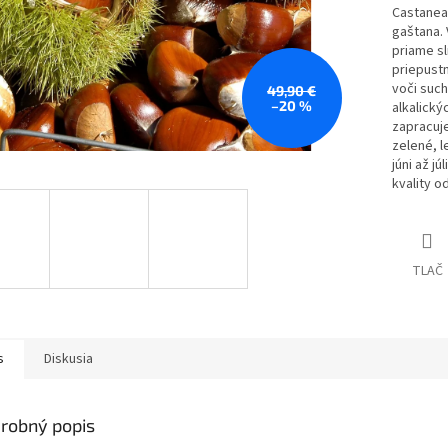
Castanea
gaštana. 
priame sl
priepust
voči such
49,90 €
–20 %
alkalick
zapracuje
zelené, l
júni až j
kvality o
TLAČ
s
Diskusia
robný popis