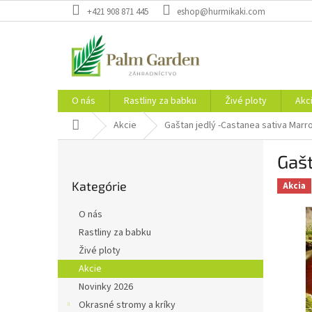
Prejsť
+421 908 871 445
eshop@hurmikaki.com
na
obsah
O nás
Rastliny za babku
Živé ploty
Akc
Domov
Akcie
Gaštan jedlý -Castanea sativa Marr
B
Gašt
o
Preskočiť
č
Kategórie
kategórie
Akcia
n
ý
O nás
p
Rastliny za babku
a
Živé ploty
n
e
Akcie
l
Novinky 2026
Okrasné stromy a kríky