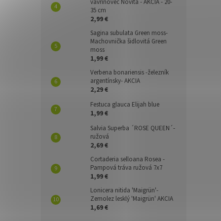
vavrínovec Novita - AKCIA - 20-
35 cm
2,99 €
Sagina subulata Green moss-
Machovnička šidlovitá Green
moss
1,99 €
Verbena bonariensis -železník
argentínsky- AKCIA
2,29 €
Festuca glauca Elijah blue
1,99 €
Salvia Superba ´ROSE QUEEN´-
ružová
2,69 €
Cortaderia selloana Rosea -
Pampová tráva ružová 7x7
1,99 €
Lonicera nitida 'Maigrün'-
Zemolez lesklý 'Maigrün' AKCIA
1,69 €