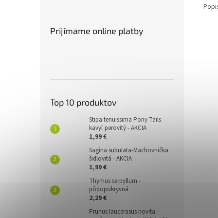
Popi
Prijímame online platby
Top 10 produktov
Stipa tenuissima Pony Tails -
kavyľ perovitý - AKCIA
1,99 €
Sagina subulata-Machovnička
šidlovitá - AKCIA
1,99 €
Thymus serpyllum -
pôdopokryvná
2,29 €
Prunus laucerasus novita -