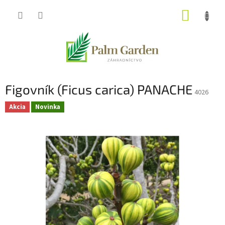
Prejsť
NÁKUP
na
obsah
KOŠÍK
Figovník (Ficus carica) PANACHE
4026
Akcia
Novinka