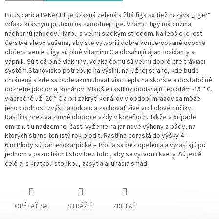
Ficus carica PANACHE je úžasná zelená a žltá figa sa tiež nazýva „tiger“
vďaka krásnym pruhom na samotnej fige.
V rámci figy má dužina
nádhernú jahodovú farbu s veľmi sladkým stredom.
Najlepšie je jesť
čerstvé alebo sušené, aby ste vytvorili dobre konzervované ovocné
občerstvenie.
Figy sú plné vitamínu C a obsahujú aj antioxidanty a
vápnik.
Sú tiež plné vlákniny, vďaka čomu sú veľmi dobré pre tráviaci
systém.Stanovisko potrebuje na výslní, na južnej strane, kde bude
chránený a kde sa bude akumulovať viac tepla na skoršie a dostatočné
dozretie plodov aj konárov. Mladšie rastliny odolávajú teplotám -15 ° C,
viacročné už -20 ° C a pri zakrytí konárov v období mrazov sa môže
jeho odolnosť zvýšiť a dokonca zachovať živé vrcholové púčiky.
Rastlina prežíva zimné obdobie vždy v koreňoch, takže v prípade
omrznutiu nadzemnej časti vyženie na jar nové výhony z pôdy, na
ktorých stihne ten istý rok plodiť. Rastlina dorastá do výšky 4 –
6 m.Plody sú partenokarpické – tvoria sa bez opelenia a vyrastajú po
jednom v pazuchách listov bez toho, aby sa vytvorili kvety. Sú jedlé
celé aj s krátkou stopkou, zasýtia aj uhasia smäd.
OPÝTAŤ SA
STRÁŽIŤ
ZDIEĽAŤ