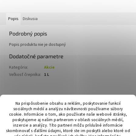
Popis
Diskusia
Podrobný popis
Popis produktu nie je dostupný
Dodatočné parametre
Kategória
:
Akcie
Veľkosť črepníka
:
1 L
Z
á
Hurmikaki.com
Na prispôsobenie obsahu a reklám, poskytovanie funkcií
p
sociálnych médií a analýzu návštevnosti používame súbory
ä
cookie. Informácie o tom, ako používate naše webové stránky,
t
poskytujeme aj našim partnerom v oblasti sociálnych médií,
i
inzercie a analýzy. Títo partneri môžu príslušné informácie
skombinovať s ďalšími údajmi, ktoré ste im poskytli alebo ktoré od
e