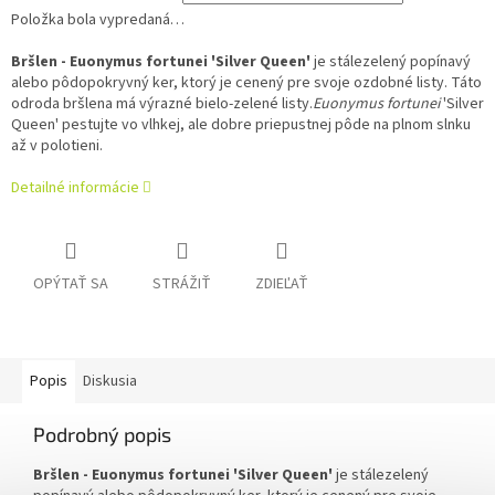
Položka bola vypredaná…
Bršlen - Euonymus fortunei 'Silver Queen'
je stálezelený popínavý
alebo pôdopokryvný ker, ktorý je cenený pre svoje ozdobné listy. Táto
odroda bršlena má výrazné bielo-zelené listy.
Euonymus fortunei
'Silver
Queen' pestujte vo vlhkej, ale dobre priepustnej pôde na plnom slnku
až v polotieni.
Detailné informácie
OPÝTAŤ SA
STRÁŽIŤ
ZDIEĽAŤ
Popis
Diskusia
Podrobný popis
Bršlen - Euonymus fortunei 'Silver Queen'
je stálezelený