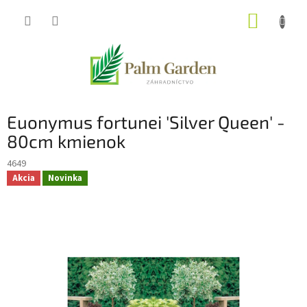
Prejsť
NÁKUP
na
obsah
KOŠÍK
Euonymus fortunei 'Silver Queen' -
80cm kmienok
4649
Akcia
Novinka