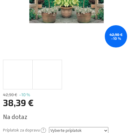
42,90 €
–10 %
42,90 €
–10 %
38,39 €
Jednotková
Na dotaz
cena:
Príplatok za dopravu
?