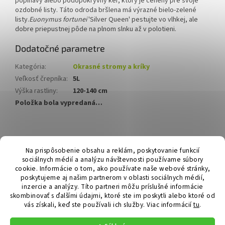
popínavý alebo pôdopokryvný ker, ktorý je cenený pre svoje
ozdobné listy. Táto odroda bršlena má výrazné bielo-zelené
listy.
Euonymus fortunei
'Silver Queen' pestujte vo vlhkej, ale
dobre priepustnej pôde na plnom slnku až v polotieni.
Dodatočné parametre
Kategória
:
Okrasné stromy a kríky
Veľkosť črepníka
:
5L
Výška rastliny
:
120-140 cm
Položka bola vypredaná…
Z
á
Hurmikaki.com
Na prispôsobenie obsahu a reklám, poskytovanie funkcií
p
sociálnych médií a analýzu návštevnosti používame súbory
ä
cookie. Informácie o tom, ako používate naše webové stránky,
t
poskytujeme aj našim partnerom v oblasti sociálnych médií,
i
inzercie a analýzy. Títo partneri môžu príslušné informácie
skombinovať s ďalšími údajmi, ktoré ste im poskytli alebo ktoré od
e
vás získali, keď ste používali ich služby.
Viac informácií
tu
.
Vytvoril Shoptet