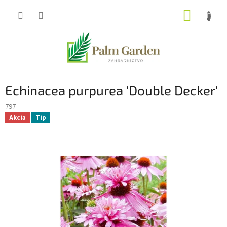
Prejsť
NÁKUP
na
obsah
KOŠÍK
Echinacea purpurea 'Double Decker'
797
Akcia
Tip