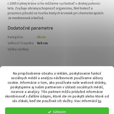
r.2005.V plnej kráse si ho môžeme vychutnať v druhej polovici
leta. Zvyšuje obranyschopnosť organizmu, tlmí bolesť a
priaznivo pôsobí na tvorbu bielych krviniek pri chemoterapiách.
Je medonosná a liečivá.
Dodatočné parametre
Kategória
:
Akcie
Veľkosť črepníka
:
9x9 cm
Výška rastliny
:
Z
á
Hurmikaki.com
Na prispôsobenie obsahu a reklám, poskytovanie funkcií
p
sociálnych médií a analýzu návštevnosti používame súbory
ä
cookie. Informácie o tom, ako používate naše webové stránky,
t
poskytujeme aj našim partnerom v oblasti sociálnych médií,
i
inzercie a analýzy. Títo partneri môžu príslušné informácie
skombinovať s ďalšími údajmi, ktoré ste im poskytli alebo ktoré od
e
vás získali, keď ste používali ich služby.
Viac informácií
tu
.
Vytvoril Shoptet
Súhlasím