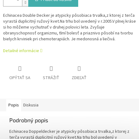
Echinacea Double Decker je atypicky pôsobiaca trvalka,z ktorej z terča
vyrastá duplicitný ružový kvet.Na trhu bol uvedený v r.2005.V plnej kráse
si ho môžeme vychutnať v druhej polovici leta. Zvyšuje
obranyschopnosť organizmu, tlmí bolesť a priaznivo pôsobí na tvorbu
bielych krviniek pri chemoterapiách. Je medonosná a liečivá.
Detailné informácie
OPÝTAŤ SA
STRÁŽIŤ
ZDIEĽAŤ
Popis
Diskusia
Podrobný popis
Echinacea Doppeldecker je atypicky pôsobiaca trvalka,z ktorej z
terča vyrastá duplicitný ružový kvet.Na trhu bol uvedený v