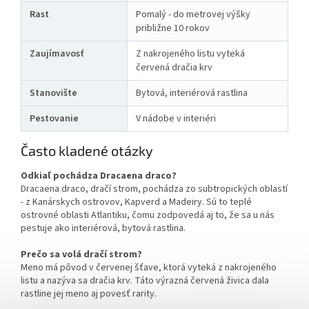
Rast
Pomalý - do metrovej výšky
približne 10 rokov
Zaujímavosť
Z nakrojeného listu vyteká
červená dračia krv
Stanovište
Bytová, interiérová rastlina
Pestovanie
V nádobe v interiéri
Často kladené otázky
Odkiaľ pochádza Dracaena draco?
Dracaena draco, dračí strom, pochádza zo subtropických oblastí
- z Kanárskych ostrovov, Kapverd a Madeiry. Sú to teplé
ostrovné oblasti Atlantiku, čomu zodpovedá aj to, že sa u nás
pestuje ako interiérová, bytová rastlina.
Prečo sa volá dračí strom?
Meno má pôvod v červenej šťave, ktorá vyteká z nakrojeného
listu a nazýva sa dračia krv. Táto výrazná červená živica dala
rastline jej meno aj povesť rarity.