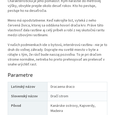
Charakteristická je jeho pomalosť. Kým narastie do metrovej
výšky, obvykle prejde okolo desať rokov. Kto ho pestuje,
pestuje ho na desaťročia.
Meno má opodstatnenie. Keď nakrojíte list, vyteká z neho
červená živica, ktorej sa oddávna hovorí dračia krv. Práve táto
vlastnosť dala rastline aj celý príbeh a robí z nej skutočnú raritu
medzi izbovými rastlinami.
V našich podmienkach ide o bytovú, interiérovú rastlinu - nie je to
druh do voľnej záhrady. Doprajte mu svetlé miesto v byte a
rátajte s tým, že rásť bude naozaj pozvoľna. To je pri dračom
strome normálne, netreba ho preto prehnojovať ani prelievať v
snahe urýchliť rast.
Parametre
Latinský názov
Dracaena draco
Slovenský názov
Dračí strom
Pôvod
Kanárske ostrovy, Kapverdy,
Madeira