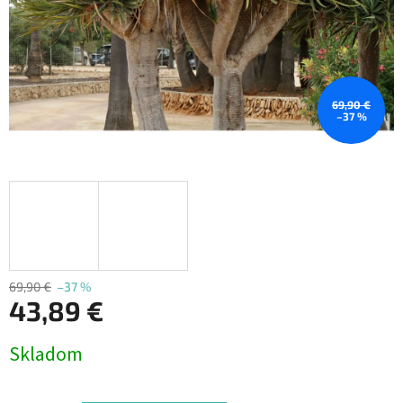
69,90 €
–37 %
69,90 €
–37 %
43,89 €
Jednotková
Skladom
cena: