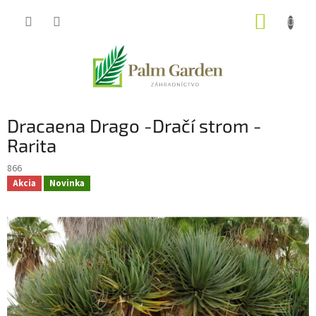
Prejsť
NÁKUP
na
obsah
KOŠÍK
Dracaena Drago -Dračí strom -
Rarita
866
Akcia
Novinka