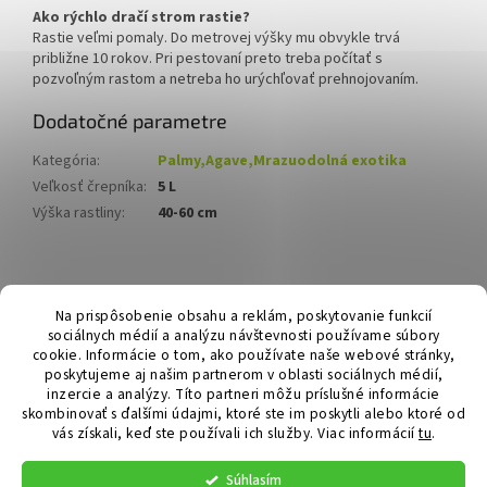
Ako rýchlo dračí strom rastie?
Rastie veľmi pomaly. Do metrovej výšky mu obvykle trvá
približne 10 rokov. Pri pestovaní preto treba počítať s
pozvoľným rastom a netreba ho urýchľovať prehnojovaním.
Dodatočné parametre
Kategória
:
Palmy,Agave,Mrazuodolná exotika
Veľkosť črepníka
:
5 L
Výška rastliny
:
40-60 cm
Z
á
Hurmikaki.com
Na prispôsobenie obsahu a reklám, poskytovanie funkcií
p
sociálnych médií a analýzu návštevnosti používame súbory
ä
cookie. Informácie o tom, ako používate naše webové stránky,
t
poskytujeme aj našim partnerom v oblasti sociálnych médií,
i
inzercie a analýzy. Títo partneri môžu príslušné informácie
skombinovať s ďalšími údajmi, ktoré ste im poskytli alebo ktoré od
e
vás získali, keď ste používali ich služby.
Viac informácií
tu
.
Vytvoril Shoptet
Súhlasím