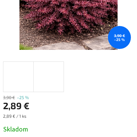
3,90 €
–25 %
3,90 €
–25 %
2,89 €
Jednotková
2,89 € / 1 ks
cena:
Skladom