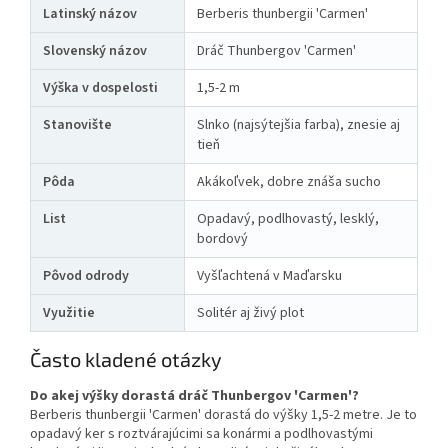
Latinský názov
Berberis thunbergii 'Carmen'
Slovenský názov
Dráč Thunbergov 'Carmen'
Výška v dospelosti
1,5-2 m
Stanovište
Slnko (najsýtejšia farba), znesie aj
tieň
Pôda
Akákoľvek, dobre znáša sucho
List
Opadavý, podlhovastý, lesklý,
bordový
Pôvod odrody
Vyšľachtená v Maďarsku
Využitie
Solitér aj živý plot
Často kladené otázky
Do akej výšky dorastá dráč Thunbergov 'Carmen'?
Berberis thunbergii 'Carmen' dorastá do výšky 1,5-2 metre. Je to
opadavý ker s roztvárajúcimi sa konármi a podlhovastými