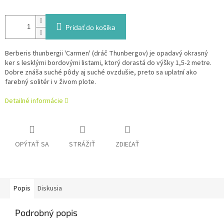
Pridať do košíka
Berberis thunbergii 'Carmen' (dráč Thunbergov) je opadavý okrasný
ker s lesklými bordovými listami, ktorý dorastá do výšky 1,5-2 metre.
Dobre znáša suché pôdy aj suché ovzdušie, preto sa uplatní ako
farebný solitér i v živom plote.
Detailné informácie
OPÝTAŤ SA
STRÁŽIŤ
ZDIEĽAŤ
Popis
Diskusia
Podrobný popis