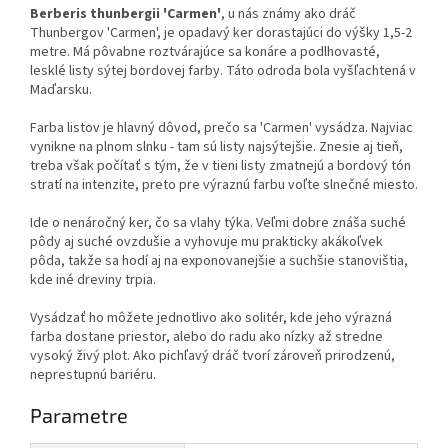
Berberis thunbergii 'Carmen'
, u nás známy ako dráč
Thunbergov 'Carmen', je opadavý ker dorastajúci do výšky 1,5-2
metre. Má pôvabne roztvárajúce sa konáre a podlhovasté,
lesklé listy sýtej bordovej farby. Táto odroda bola vyšľachtená v
Maďarsku.
Farba listov je hlavný dôvod, prečo sa 'Carmen' vysádza. Najviac
vynikne na plnom slnku - tam sú listy najsýtejšie. Znesie aj tieň,
treba však počítať s tým, že v tieni listy zmatnejú a bordový tón
stratí na intenzite, preto pre výraznú farbu voľte slnečné miesto.
Ide o nenáročný ker, čo sa vlahy týka. Veľmi dobre znáša suché
pôdy aj suché ovzdušie a vyhovuje mu prakticky akákoľvek
pôda, takže sa hodí aj na exponovanejšie a suchšie stanovištia,
kde iné dreviny trpia.
Vysádzať ho môžete jednotlivo ako solitér, kde jeho výrazná
farba dostane priestor, alebo do radu ako nízky až stredne
vysoký živý plot. Ako pichľavý dráč tvorí zároveň prirodzenú,
neprestupnú bariéru.
Parametre