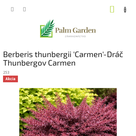
Prejsť
NÁKUP
na
obsah
KOŠÍK
Berberis thunbergii 'Carmen'-Dráč
Thunbergov Carmen
253
Akcia