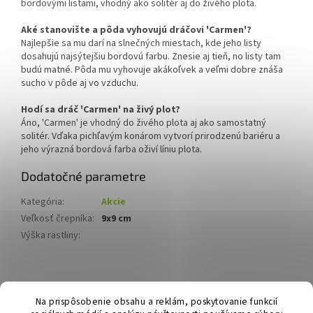
bordovými listami, vhodný ako solitér aj do živého plota.
Aké stanovište a pôda vyhovujú dráčovi 'Carmen'?
Najlepšie sa mu darí na slnečných miestach, kde jeho listy
dosahujú najsýtejšiu bordovú farbu. Znesie aj tieň, no listy tam
budú matné. Pôda mu vyhovuje akákoľvek a veľmi dobre znáša
sucho v pôde aj vo vzduchu.
Hodí sa dráč 'Carmen' na živý plot?
Áno, 'Carmen' je vhodný do živého plota aj ako samostatný
solitér. Vďaka pichľavým konárom vytvorí prirodzenú bariéru a
jeho výrazná bordová farba oživí líniu plota.
Dodatočné parametre
Kategória
:
Akcie
Veľkosť črepníka
:
9x9 cm
Výška rastliny
:
Z
á
Hurmikaki.com
Na prispôsobenie obsahu a reklám, poskytovanie funkcií
p