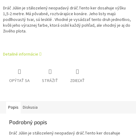
Dráč Júliin je stálozelený neopadavý dráč.Tento ker dosahuje výšku
1,5-2 metre. Má pôvabné, roztvárajúce konáre. Jeho listy majú
podlhovastý tvar, sú lesklé . Vhodné je vysádzať tento druh jednotlivo,
kvôli jeho výraznej farbe, ktorá oslní každý pohľad, ale vhodný je aj do
živého plota.
Detailné informácie
OPÝTAŤ SA
STRÁŽIŤ
ZDIEĽAŤ
Popis
Diskusia
Podrobný popis
Dráč Júliin je stálozelený neopadavý dráč.Tento ker dosahuje