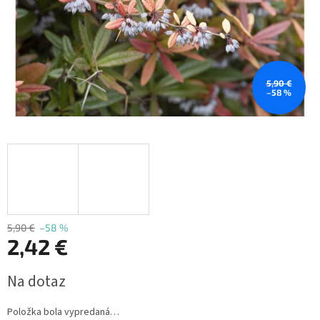
5,90 €
–58 %
5,90 €
–58 %
2,42 €
Jednotková
Na dotaz
cena:
Položka bola vypredaná…