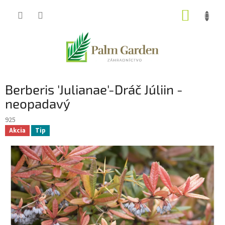
Prejsť
NÁKUP
na
obsah
KOŠÍK
Berberis 'Julianae'-Dráč Júliin -
neopadavý
925
Akcia
Tip