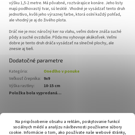
výšku 1,5-2 metre. Má pôvabné, roztvárajúce konáre. Jeho listy
majú podlhovastý tvar, sú lesklé . Vhodné je vysádzať tento druh
jednotlivo, kvôli jeho výraznej farbe, ktorá oslní každý pohľad,
ale vhodný je aj do živého plota.
Dráč nie je moc náročný ker na vlahu, veľmi dobre znáša suché
pôdy a suché ovzdušie. Pôda mu vyhovuje akákoľvek. Veľmi
dobre je tento druh dráča vysádzať na slnečné plochy, ale
znesie aj tieň.
Dodatočné parametre
Kategória
:
Onedlho v ponuke
Veľkosť črepníka
:
9x9
Výška rastliny
:
10-15 cm
Položka bola vypredaná…
Z
á
Hurmikaki.com
Na prispôsobenie obsahu a reklám, poskytovanie funkcií
p
sociálnych médií a analýzu návštevnosti používame súbory
ä
cookie. Informácie o tom, ako používate naše webové stránky,