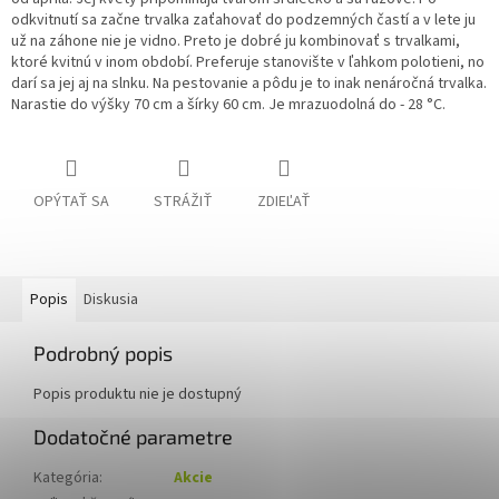
odkvitnutí sa začne trvalka zaťahovať do podzemných častí a v lete ju
už na záhone nie je vidno. Preto je dobré ju kombinovať s trvalkami,
ktoré kvitnú v inom období. Preferuje stanovište v ľahkom polotieni, no
darí sa jej aj na slnku. Na pestovanie a pôdu je to inak nenáročná trvalka.
Narastie do výšky 70 cm a šírky 60 cm. Je mrazuodolná do - 28 °C.
OPÝTAŤ SA
STRÁŽIŤ
ZDIEĽAŤ
Popis
Diskusia
Podrobný popis
Popis produktu nie je dostupný
Dodatočné parametre
Kategória
:
Akcie