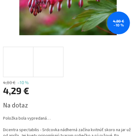
4,80 €
–10 %
4,80 €
–10 %
4,29 €
Jednotková
Na dotaz
cena:
Položka bola vypredaná…
Dicentra spectabilis - Srdcovka nádherná
začína kvitnúť skoro na jar už
od apríla. Jej kvety pripomínajú tvarom srdiečko a sú ružové. Po