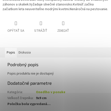
záhonov a skaliek.Vyžaduje slnečné stanovisko.Kvitnúť začína
začiatkom leta neuveriteľne modrými kvetmi.Nenáročná na pestovanie.
OPÝTAŤ SA
STRÁŽIŤ
ZDIEĽAŤ
Popis
Diskusia
Podrobný popis
Popis produktu nie je dostupný
Dodatočné parametre
Kategória
:
Onedlho v ponuke
Veľkosť črepníka
:
9x9 cm
Položka bola vypredaná…