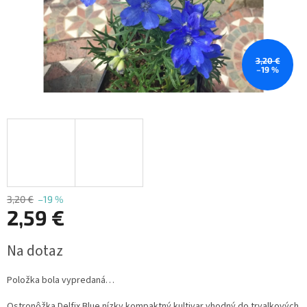
3,20 €
–19 %
3,20 €
–19 %
2,59 €
Jednotková
Na dotaz
cena:
Položka bola vypredaná…
Ostronôžka Delfix Blue nízky kompaktný kultivar vhodný do trvalkových