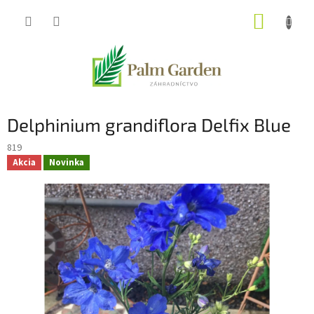
Prejsť
NÁKUP
na
obsah
KOŠÍK
Delphinium grandiflora Delfix Blue
819
Akcia
Novinka