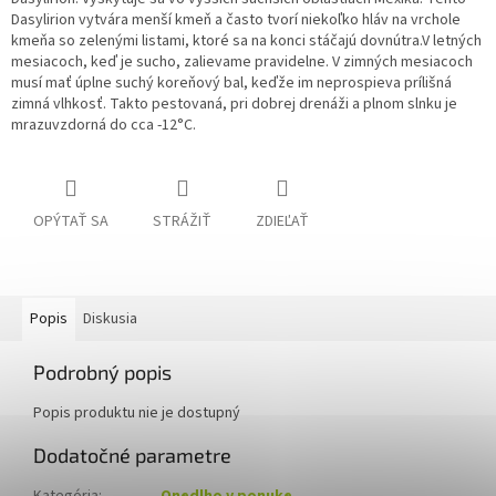
Dasylirion vytvára menší kmeň a často tvorí niekoľko hláv na vrchole
kmeňa so zelenými listami, ktoré sa na konci stáčajú dovnútra.V letných
mesiacoch, keď je sucho, zalievame pravidelne. V zimných mesiacoch
musí mať úplne suchý koreňový bal, keďže im neprospieva prílišná
zimná vlhkosť. Takto pestovaná, pri dobrej drenáži a plnom slnku je
mrazuvzdorná do cca -12°C.
OPÝTAŤ SA
STRÁŽIŤ
ZDIEĽAŤ
Popis
Diskusia
Podrobný popis
Popis produktu nie je dostupný
Dodatočné parametre