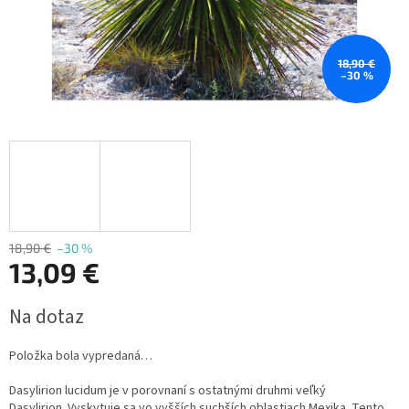
18,90 €
–30 %
18,90 €
–30 %
13,09 €
Jednotková
Na dotaz
cena:
Položka bola vypredaná…
Dasylirion lucidum je v porovnaní s ostatnými druhmi veľký
Dasylirion.
Vyskytuje sa vo vyšších suchších oblastiach Mexika.
Tento