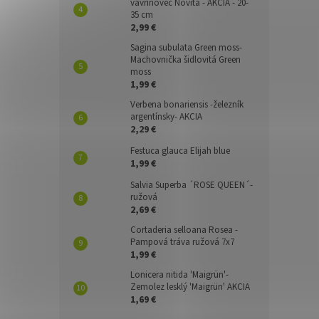
vavrínovec Novita - AKCIA - 20-
35 cm
2,99 €
Sagina subulata Green moss-
Machovnička šidlovitá Green
moss
1,99 €
Verbena bonariensis -železník
argentínsky- AKCIA
2,29 €
Festuca glauca Elijah blue
1,99 €
Salvia Superba ´ROSE QUEEN´-
ružová
2,69 €
Cortaderia selloana Rosea -
Pampová tráva ružová 7x7
1,99 €
Lonicera nitida 'Maigrün'-
Zemolez lesklý 'Maigrün' AKCIA
1,69 €