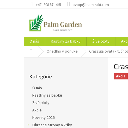
Prejsť
+421 908 871 445
eshop@hurmikaki.com
na
obsah
O nás
Rastliny za babku
Živé ploty
Akc
Domov
Onedlho v ponuke
Crassula ovata - tučnol
B
Cras
o
Preskočiť
č
Kategórie
kategórie
Akcia
n
ý
O nás
p
Rastliny za babku
a
Živé ploty
n
e
Akcie
l
Novinky 2026
Okrasné stromy a kríky