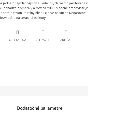
je jedna z najvdacnejsich sukulentnych rastlin pestovana v
Pochadza z Ameriky a Mexica.Miluju slnecne stanoviste,v
mozete dat von.Rastliny nie su citlive na sucho.Nenarocne
e,vhodne na terasi,ci balkony.
OPÝTAŤ SA
STRÁŽIŤ
ZDIEĽAŤ
Dodatočné parametre