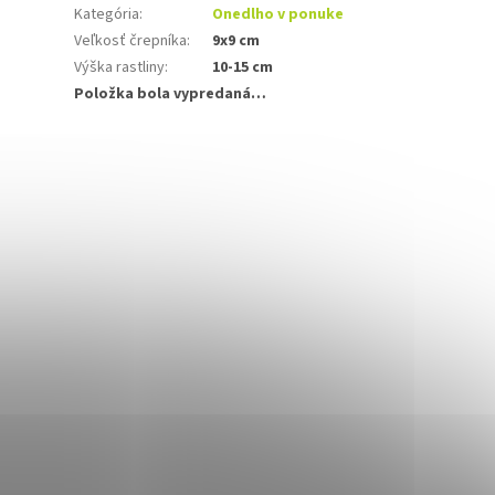
Kategória
:
Onedlho v ponuke
Veľkosť črepníka
:
9x9 cm
Výška rastliny
:
10-15 cm
Položka bola vypredaná…