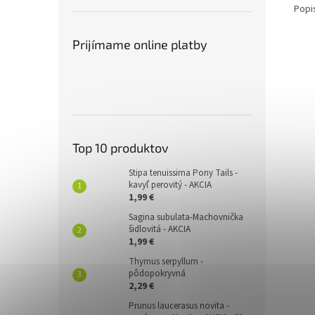
Popi
Prijímame online platby
Top 10 produktov
Stipa tenuissima Pony Tails -
kavyľ perovitý - AKCIA
1,99 €
Sagina subulata-Machovnička
šidlovitá - AKCIA
1,99 €
Thymus serpyllum -
pôdopokryvná
2,29 €
Prunus laucerasus novita -