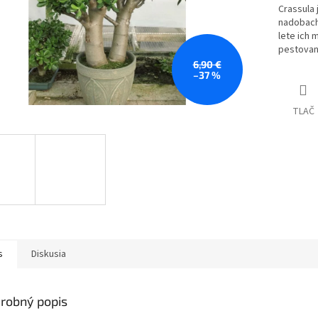
Crassula 
nadobach.
lete ich 
pestovani
6,90 €
–37 %
TLAČ
s
Diskusia
robný popis