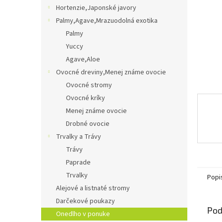
Hortenzie,Japonské javory
Palmy,Agave,Mrazuodolná exotika
Palmy
Yuccy
Agave,Aloe
Ovocné dreviny,Menej známe ovocie
Ovocné stromy
Ovocné kríky
Menej známe ovocie
Drobné ovocie
Trvalky a Trávy
Trávy
Paprade
Trvalky
Popi
Alejové a listnaté stromy
Darčekové poukazy
Pod
Onedlho v ponuke