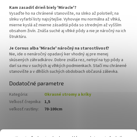
Kam zasadiť drieň biely 'Miracle'?
Vysaďte ho na chránené stanovište, na slnko až polotieň; na
slnku vyfarbí listy najsýtejšie. Vyhovuje mu normálna až vlhká,
mierne kyslá až mierne zásaditá pôda so stredným až vyšším
obsahom živín. Znáša suché aj vlhké pôdy a nie je náročný na ich
štruktúru.
Je Cornus alba 'Miracle' náročný na starostlivosť?
Nie, ide o nenáročný opadavý ker vhodný aj pre menej
skúsených záhradkárov. Dobre znáša rez, netrpí na typ pôdy a
darí sa mu v suchých aj vlhkých podmienkach. Stačí mu chránené
stanovište a v dlhších suchých obdobiach občasná zálievka.
Dodatočné parametre
Kategória
:
Okrasné stromy a kríky
Veľkosť črepníka
:
1,5
veľkosť rastliny
:
70-100cm
Z
á
Hurmikaki.com