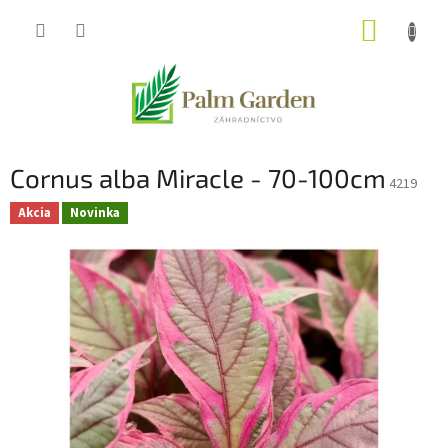
Prejsť
NÁKUP
na
obsah
KOŠÍK
Cornus alba Miracle - 70-100cm
4219
Akcia
Novinka