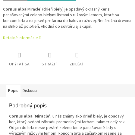
Cornus alba
'Miracle' (drieň biely) je opadavý okrasný ker s
panašovanými zeleno-bielymi listami s ružovým lemom, ktoré sa
koncom leta a na jeseň prefarbia do fialovo-ružovej. Nenáročná drevina
na slnko až polotieň, vhodná do solitéru aj skupín.
Detailné informácie
OPÝTAŤ SA
STRÁŽIŤ
ZDIEĽAŤ
Popis
Diskusia
Podrobný popis
Cornus alba 'Miracle'
, u nás známy ako drieň biely, je opadavý
ker, ktorý ozdobí záhradu premenlivými farbami takmer celý rok.
Od jari do leta nesie pestré zeleno-biele panašované listy s
výrazným ružovým lemom, koncom leta a začiatkom jesene sa