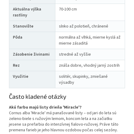
Aktuálna výška
70-100 cm
rastliny
Stanovište
slnko až polotieň, chránené
Pôda
normálna až vlhká, mierne kyslá až
mierne zásaditá
Zásobenie živinami
stredné až vyššie
Rez
znáša dobre, vhodný jarný zostrih
Využitie
solitér, skupinky, zmiešané
výsadby
Často kladené otázky
Akú farbu majú listy drieňa 'Miracle'?
Cornus alba 'Miracle' má panašované listy – od jari do leta sú
zeleno-biele s ružovým lemom, koncom leta a na začiatku
jesene sa prefarbia do intenzívnej fialovo-ružovej. Práve táto
premena farieb je jeho hlavnou ozdobou počas celej sezóny.