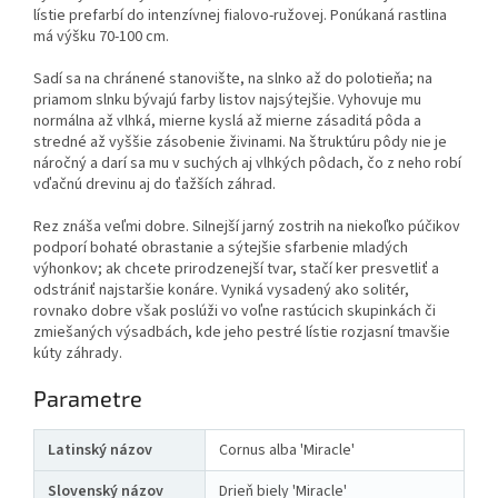
lístie prefarbí do intenzívnej fialovo-ružovej. Ponúkaná rastlina
má výšku 70-100 cm.
Sadí sa na chránené stanovište, na slnko až do polotieňa; na
priamom slnku bývajú farby listov najsýtejšie. Vyhovuje mu
normálna až vlhká, mierne kyslá až mierne zásaditá pôda a
stredné až vyššie zásobenie živinami. Na štruktúru pôdy nie je
náročný a darí sa mu v suchých aj vlhkých pôdach, čo z neho robí
vďačnú drevinu aj do ťažších záhrad.
Rez znáša veľmi dobre. Silnejší jarný zostrih na niekoľko púčikov
podporí bohaté obrastanie a sýtejšie sfarbenie mladých
výhonkov; ak chcete prirodzenejší tvar, stačí ker presvetliť a
odstrániť najstaršie konáre. Vyniká vysadený ako solitér,
rovnako dobre však poslúži vo voľne rastúcich skupinkách či
zmiešaných výsadbách, kde jeho pestré lístie rozjasní tmavšie
kúty záhrady.
Parametre
Latinský názov
Cornus alba 'Miracle'
Slovenský názov
Drieň biely 'Miracle'