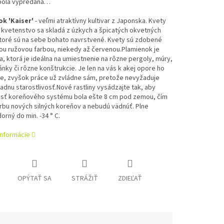
bola vypredaná…
k 'Kaiser'
- veľmi atraktívny kultivar z Japonska. Kvety
 kvetenstvo sa skladá z úzkych a špicatých okvetných
ktoré sú na sebe bohato navrstvené. Kvety sú zdobené
ou ružovou farbou, niekedy až červenou.Plamienok je
, ktorá je ideálna na umiestnenie na rôzne pergoly, múry,
tánky či rôzne konštrukcie. Je len na vás k akej opore ho
te, zvyšok práce už zvládne sám, pretože nevyžaduje
adnu starostlivosť.
Nové rastliny vysádzajte tak, aby
asť koreňového systému bola ešte 8 cm pod zemou, čím
orbu nových silných koreňov a nebudú vädnúť. Plne
rný do min. -34 ° C.
informácie
OPÝTAŤ SA
STRÁŽIŤ
ZDIEĽAŤ