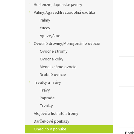
Hortenzie,Japonské javory
Palmy,Agave,Mrazuodolná exotika
Palmy
Yuccy
Agave,Aloe
Ovocné dreviny,Menej známe ovocie
Ovocné stromy
Ovocné kríky
Menej známe ovocie
Drobné ovocie
Trvalky a Trávy
Trávy
Paprade
Trvalky
Alejové a listnaté stromy
Darčekové poukazy
Onedlho v ponuke
Popi