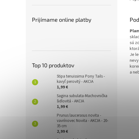
Prijímame online platby
Pod
Plam
skla
sú z
ktorá
Je l
nevy
Top 10 produktov
kore
a ne
Stipa tenuissima Pony Tails -
kavyľ perovitý - AKCIA
1,99 €
Sagina subulata-Machovnička
šidlovitá - AKCIA
1,99 €
Prunus laucerasus novita -
vavrínovec Novita - AKCIA - 20-
35 cm
2,99 €