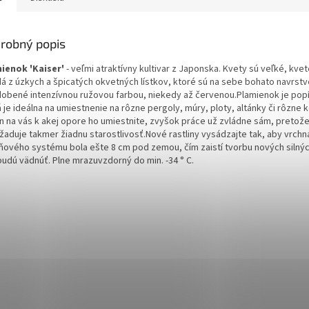
robný popis
ienok 'Kaiser'
- veľmi atraktívny kultivar z Japonska. Kvety sú veľké, kve
dá z úzkych a špicatých okvetných lístkov, ktoré sú na sebe bohato navrst
dobené intenzívnou ružovou farbou, niekedy až červenou.Plamienok je pop
 je ideálna na umiestnenie na rôzne pergoly, múry, ploty, altánky či rôzne 
en na vás k akej opore ho umiestnite, zvyšok práce už zvládne sám, pretož
žaduje takmer žiadnu starostlivosť.
Nové rastliny vysádzajte tak, aby vrchn
ňového systému bola ešte 8 cm pod zemou, čím zaistí tvorbu nových silný
budú vädnúť. Plne mrazuvzdorný do min. -34 ° C.