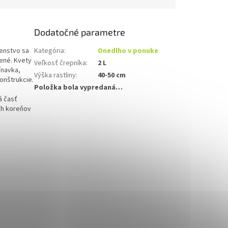
Dodatočné parametre
tenstvo sa
Kategória
:
Onedlho v ponuke
vené. Kvety
Veľkosť črepníka
:
2 L
ínavka,
Výška rastliny
:
40-50 cm
konštrukcie.
Položka bola vypredaná…
e
á časť
ch koreňov