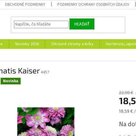
OBCHODNÉ PODMIENKY
PODMIENKY OCHRANY OSOBNÝCH ÚDAJOV
HĽADAŤ
ie
Novinky 2026
Okrasné stromy a kríky
Hortenzie,Japon
atis Kaiser
4457
Novinka
22,90 €
18,
Jednotk
18,59 € /
cena:
Na do