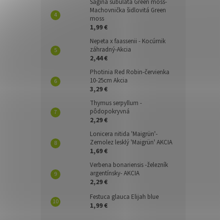
Sagina subulata Green moss-
Machovnička šidlovitá Green
moss
1,99 €
Nepeta x faassenii - Kocúrnik
záhradný-Akcia
2,44 €
Photinia Red Robin-červienka
10-25cm Akcia
3,29 €
Thymus serpyllum -
pôdopokryvná
2,29 €
Lonicera nitida 'Maigrün'-
Zemolez lesklý 'Maigrün' AKCIA
1,69 €
Verbena bonariensis -železník
argentínsky- AKCIA
2,29 €
Festuca glauca Elijah blue
1,99 €