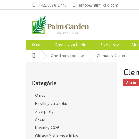
Prejsť
+421 908 871 445
eshop@hurmikaki.com
na
obsah
O nás
Rastliny za babku
Živé ploty
Akc
Domov
Onedlho v ponuke
Clematis Kaiser
B
Clem
o
Preskočiť
č
Kategórie
kategórie
Akcia
n
ý
O nás
p
Rastliny za babku
a
Živé ploty
n
e
Akcie
l
Novinky 2026
Okrasné stromy a kríky