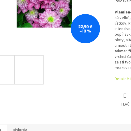
Položka 
Plamieno
sú veľké,
lístkov, 
22,90 €
intenzívn
–18 %
popínavka
ploty, al
umiestni
takmer ži
vrchná č
zaistí tv
mrazuvzdo
Detailné 
TLAČ
s
Diskusia