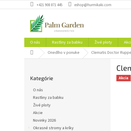
Prejsť
+421 908 871 445
eshop@hurmikaki.com
na
obsah
O nás
Rastliny za babku
Živé ploty
Akc
Domov
Onedlho v ponuke
Clematis Doctor Ruppe
B
Cle
o
Preskočiť
č
Kategórie
kategórie
Akcia
n
ý
O nás
p
Rastliny za babku
a
Živé ploty
n
e
Akcie
l
Novinky 2026
Okrasné stromy a kríky