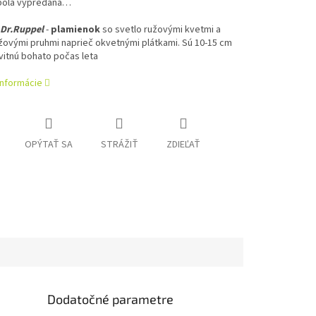
bola vypredaná…
 Dr.Ruppel
-
plamienok
so svetlo ružovými kvetmi a
žovými pruhmi naprieč okvetnými plátkami. Sú 10-15 cm
vitnú bohato počas leta
informácie
OPÝTAŤ SA
STRÁŽIŤ
ZDIEĽAŤ
Dodatočné parametre