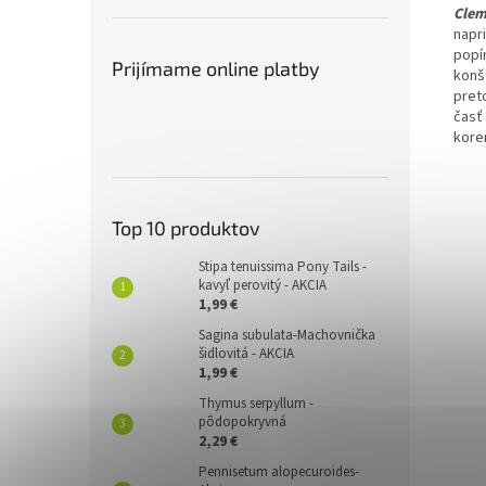
Clem
napr
popín
Prijímame online platby
konš
pret
časť
kore
Top 10 produktov
Stipa tenuissima Pony Tails -
kavyľ perovitý - AKCIA
1,99 €
Sagina subulata-Machovnička
šidlovitá - AKCIA
1,99 €
Thymus serpyllum -
pôdopokryvná
2,29 €
Pennisetum alopecuroides-