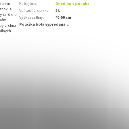
pruhmi
Kategória
:
Onedlho v ponuke
enok je
Veľkosť črepníka
:
2 L
y či rôzne
Výška rastliny
:
40-50 cm
 sám,
Položka bola vypredaná…
aby vrchná
silných