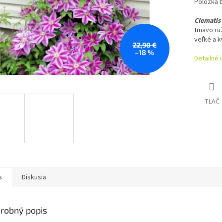
Položka 
Clematis
tmavo ru
veľké a k
22,90 €
–18 %
Detailné 
TLAČ
s
Diskusia
robný popis