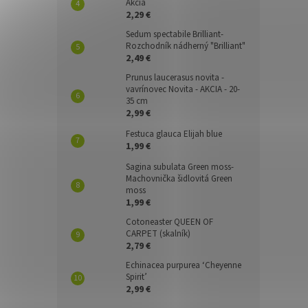
Akcia
2,29 €
Sedum spectabile Brilliant-
Rozchodník nádherný "Brilliant"
2,49 €
Prunus laucerasus novita -
vavrínovec Novita - AKCIA - 20-
35 cm
2,99 €
Festuca glauca Elijah blue
1,99 €
Sagina subulata Green moss-
Machovnička šidlovitá Green
moss
1,99 €
Cotoneaster QUEEN OF
CARPET (skalník)
2,79 €
Echinacea purpurea ‘Cheyenne
Spirit’
2,99 €