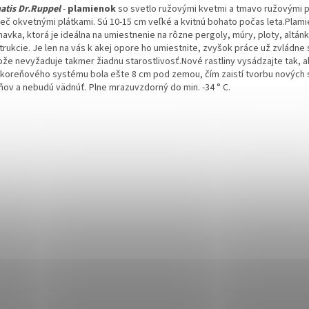
atis Dr.Ruppel
-
plamienok
so svetlo ružovými kvetmi a tmavo ružovými 
ieč okvetnými plátkami. Sú 10-15 cm veľké a kvitnú bohato počas leta.Plami
avka, ktorá je ideálna na umiestnenie na rôzne pergoly, múry, ploty, altánk
trukcie. Je len na vás k akej opore ho umiestnite, zvyšok práce už zvládne
ože nevyžaduje takmer žiadnu starostlivosť.
Nové rastliny vysádzajte tak, 
 koreňového systému bola ešte 8 cm pod zemou, čím zaistí tvorbu nových 
ňov a nebudú vädnúť. Plne mrazuvzdorný do min. -34 ° C.