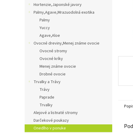
Hortenzie,Japonské javory
Palmy,Agave,Mrazuodolná exotika
Palmy
Yuccy
Agave,Aloe
Ovocné dreviny,Menej známe ovocie
Ovocné stromy
Ovocné kríky
Menej známe ovocie
Drobné ovocie
Trvalky a Trávy
Trávy
Paprade
Trvalky
Popi
Alejové a listnaté stromy
Darčekové poukazy
Pod
Onedlho v ponuke