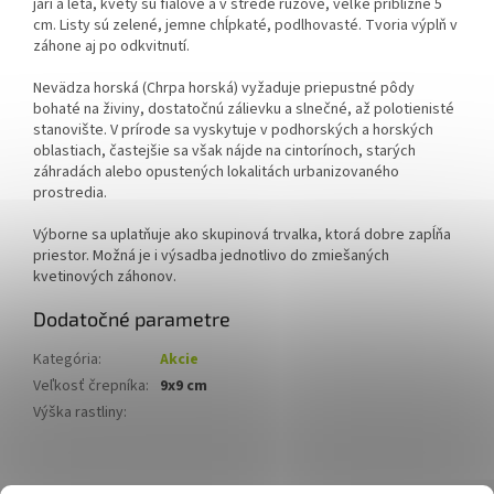
jari a leta, kvety sú fialové a v strede ružové, veľké približne 5
cm. Listy sú zelené, jemne chĺpkaté, podlhovasté. Tvoria výplň v
záhone aj po odkvitnutí.
Nevädza horská (Chrpa horská) vyžaduje priepustné pôdy
bohaté na živiny, dostatočnú zálievku a slnečné, až polotienisté
stanovište. V prírode sa vyskytuje v podhorských a horských
oblastiach, častejšie sa však nájde na cintorínoch, starých
záhradách alebo opustených lokalitách urbanizovaného
prostredia.
Výborne sa uplatňuje ako skupinová trvalka, ktorá dobre zapĺňa
priestor. Možná je i výsadba jednotlivo do zmiešaných
kvetinových záhonov.
Dodatočné parametre
Kategória
:
Akcie
Veľkosť črepníka
:
9x9 cm
Výška rastliny
:
Z