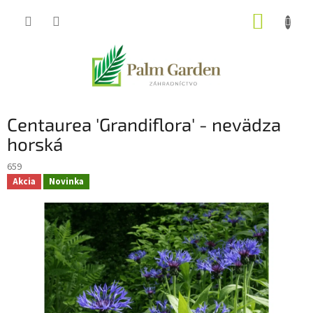
Prejsť
NÁKUP
na
obsah
KOŠÍK
Centaurea 'Grandiflora' - nevädza
horská
659
Akcia
Novinka