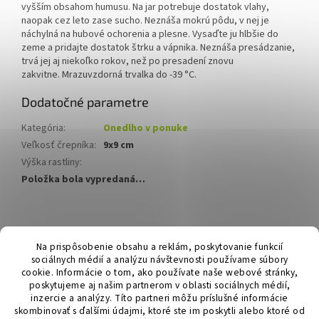
vyšším obsahom humusu.
Na jar potrebuje dostatok vlahy,
naopak cez leto zase sucho.
Neznáša mokrú pôdu, v nej je
náchylná na hubové ochorenia a plesne.
Vysaďte ju hlbšie do
zeme a pridajte dostatok štrku a vápnika.
Neznáša presádzanie,
trvá jej aj niekoľko rokov, než po presadení znovu
zakvitne.
Mrazuvzdorná trvalka do -39 °C.
Dodatočné parametre
Kategória
:
Onedlho v ponuke
Veľkosť črepníka
:
9x9 cm
Výška rastliny
:
Položka bola vypredaná…
Z
á
Hurmikaki.com
Na prispôsobenie obsahu a reklám, poskytovanie funkcií
p
sociálnych médií a analýzu návštevnosti používame súbory
ä
cookie. Informácie o tom, ako používate naše webové stránky,
t
poskytujeme aj našim partnerom v oblasti sociálnych médií,
i
inzercie a analýzy. Títo partneri môžu príslušné informácie
skombinovať s ďalšími údajmi, ktoré ste im poskytli alebo ktoré od
e