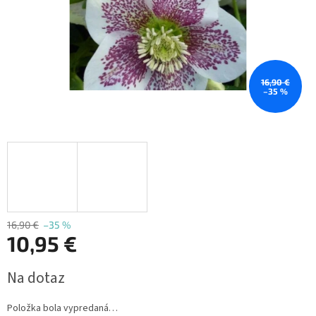
16,90 €
–35 %
16,90 €
–35 %
10,95 €
Jednotková
Na dotaz
cena:
Položka bola vypredaná…