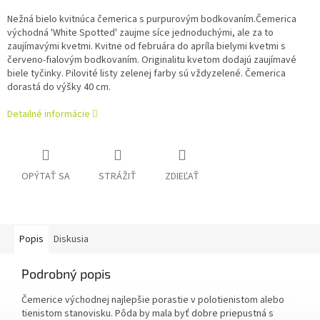
Nežná bielo kvitnúca čemerica s purpurovým bodkovaním.Čemerica
východná 'White Spotted' zaujme síce jednoduchými, ale za to
zaujímavými kvetmi.
Kvitne od februára do apríla bielymi kvetmi s
červeno-fialovým bodkovaním.
Originalitu kvetom dodajú zaujímavé
biele tyčinky.
Pilovité listy zelenej farby sú vždyzelené.
Čemerica
dorastá do výšky 40 cm.
Detailné informácie
OPÝTAŤ SA
STRÁŽIŤ
ZDIEĽAŤ
Popis
Diskusia
Podrobný popis
Čemerice východnej najlepšie porastie v polotienistom alebo
tienistom stanovisku.
Pôda by mala byť dobre priepustná s