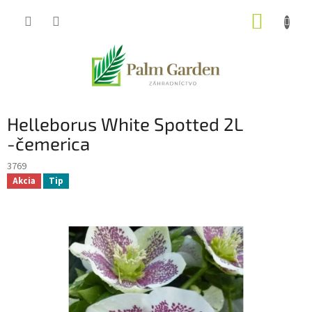
Prejsť
NÁKUP
na
obsah
KOŠÍK
Helleborus White Spotted 2L
-čemerica
3769
Akcia
Tip