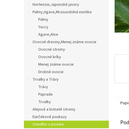
Hortenzie,Japonské javory
Palmy,Agave,Mrazuodolná exotika
Palmy
Yuccy
Agave,Aloe
Ovocné dreviny,Menej známe ovocie
Ovocné stromy
Ovocné kríky
Menej známe ovocie
Drobné ovocie
Trvalky a Trávy
Trávy
Paprade
Trvalky
Popi
Alejové a listnaté stromy
Darčekové poukazy
Pod
Onedlho v ponuke