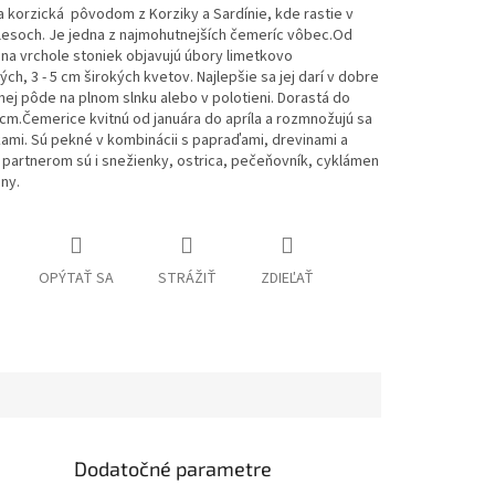
korzická pôvodom z Korziky a Sardínie, kde rastie v
lesoch. Je jedna z najmohutnejších čemeríc vôbec.
Od
na vrchole stoniek objavujú úbory limetkovo
ých, 3 - 5 cm širokých kvetov. Najlepšie sa jej darí v dobre
j pôde na plnom slnku alebo v polotieni. Dorastá do
cm.Čemerice kvitnú od januára do apríla a rozmnožujú sa
mi. Sú pekné v kombinácii s papraďami, drevinami a
partnerom sú i snežienky, ostrica, pečeňovník, cyklámen
iny.
OPÝTAŤ SA
STRÁŽIŤ
ZDIEĽAŤ
Dodatočné parametre