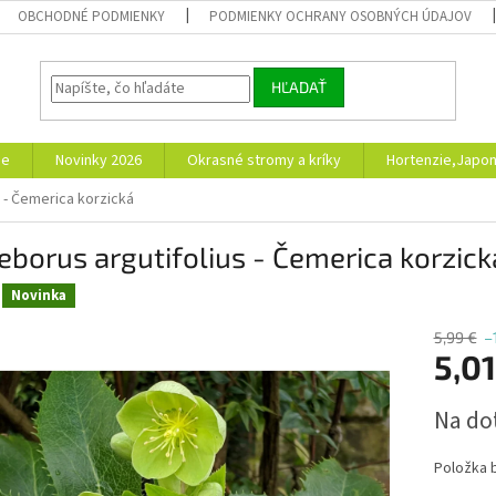
OBCHODNÉ PODMIENKY
PODMIENKY OCHRANY OSOBNÝCH ÚDAJOV
HĽADAŤ
ie
Novinky 2026
Okrasné stromy a kríky
Hortenzie,Japon
s - Čemerica korzická
eborus argutifolius - Čemerica korzick
Novinka
5,99 €
–
5,01
Jednotk
Na do
cena:
Položka 