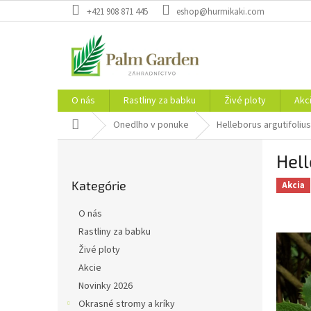
Prejsť
+421 908 871 445
eshop@hurmikaki.com
na
obsah
O nás
Rastliny za babku
Živé ploty
Akc
Domov
Onedlho v ponuke
Helleborus argutifoliu
B
Hell
o
Preskočiť
č
Kategórie
kategórie
Akcia
n
ý
O nás
p
Rastliny za babku
a
Živé ploty
n
e
Akcie
l
Novinky 2026
Okrasné stromy a kríky