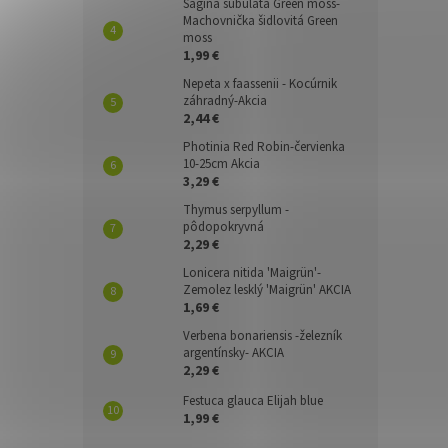
Sagina subulata Green moss-
Machovnička šidlovitá Green
moss
1,99 €
Nepeta x faassenii - Kocúrnik
záhradný-Akcia
2,44 €
Photinia Red Robin-červienka
10-25cm Akcia
3,29 €
Thymus serpyllum -
pôdopokryvná
2,29 €
Lonicera nitida 'Maigrün'-
Zemolez lesklý 'Maigrün' AKCIA
1,69 €
Verbena bonariensis -železník
argentínsky- AKCIA
2,29 €
Festuca glauca Elijah blue
1,99 €