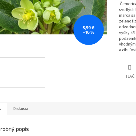
Čemerica 
svetlých 
marca sa 
zelenožlt
odvodnene
5,99 €
–16 %
výšky 45 
podzemka
vhodným 
a cibuľov
TLAČ
s
Diskusia
robný popis