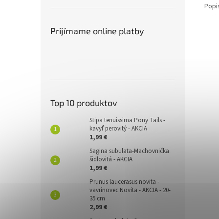
Popi
Prijímame online platby
Top 10 produktov
Stipa tenuissima Pony Tails -
kavyľ perovitý - AKCIA
1,99 €
Sagina subulata-Machovnička
šidlovitá - AKCIA
1,99 €
Prunus laucerasus novita -
vavrínovec Novita - AKCIA - 20-
35 cm
2,99 €