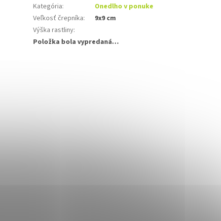
Kategória
:
Onedlho v ponuke
Veľkosť črepníka
:
9x9 cm
Výška rastliny
:
Položka bola vypredaná…