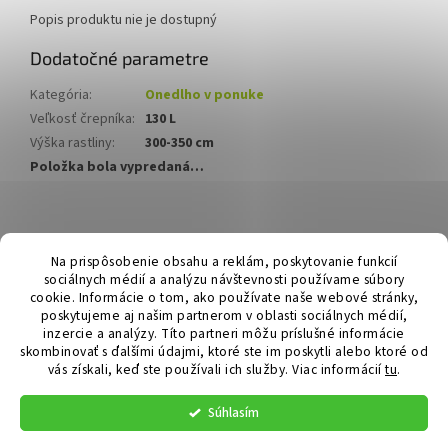
Popis produktu nie je dostupný
Dodatočné parametre
Kategória
:
Onedlho v ponuke
Veľkosť črepníka
:
130 L
Výška rastliny
:
300-350 cm
Položka bola vypredaná…
Z
á
Hurmikaki.com
Na prispôsobenie obsahu a reklám, poskytovanie funkcií
p
sociálnych médií a analýzu návštevnosti používame súbory
ä
cookie. Informácie o tom, ako používate naše webové stránky,
t
poskytujeme aj našim partnerom v oblasti sociálnych médií,
i
inzercie a analýzy. Títo partneri môžu príslušné informácie
skombinovať s ďalšími údajmi, ktoré ste im poskytli alebo ktoré od
e
vás získali, keď ste používali ich služby.
Viac informácií
tu
.
Vytvoril Shoptet
Súhlasím
Copyright 2026
Hurmikaki.com
. Všetky práva vyhradené.