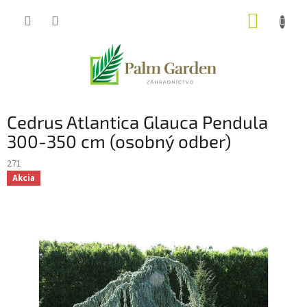
Prejsť
NÁKUP
na
obsah
KOŠÍK
Cedrus Atlantica Glauca Pendula
300-350 cm (osobný odber)
271
Akcia