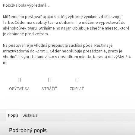
Položka bola vypredaná…
Môžeme ho pestovať aj ako solitér, výborne vynikne vďaka svojej
farbe. Céder ma osobitý tvar a strihaním ho môžeme vypestovať do
akéhokoľvek tvaru. Striháme ho na jar. Obľubuje slnečné miesto, ktoré
je chránené pred vetrom.
Na pestovanie je vhodná priepustná suchšia pôda. Rastlina je
mrazuvzdorná do -27st.C. Céder neobľubuje presádzanie, preto je
vhodné si vybrať stanovisko s dostatkom miesta. Narastá do výšky 2-4
m.
OPÝTAŤ SA
STRÁŽIŤ
ZDIEĽAŤ
Popis
Diskusia
Podrobný popis