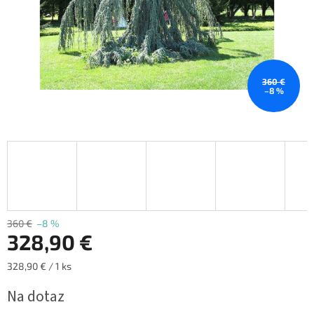
360 €
–8 %
360 €
–8 %
328,90 €
Jednotková
328,90 € / 1 ks
cena:
Na dotaz