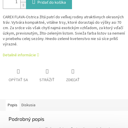
Pridať do košíka
CAREX FLAVA-Ostrica žltá patrí do veľkej rodiny atraktívnych okrasných
tráv. Vytvára kompaktné, vitálne trsy, ktoré dorastajú do výšky asi 70
cm. Za srdce vás však chytí najmä exotickým vzhľadom, za ktorý vďačí
úzkym, previsnutým, žlto-zeleným listom. Svieža farba listov sa nemení
v priebehu celej sezóny. Hnedo-zelené kvetenstvo nie sú síce príliš
výrazné.
Detailné informácie
OPÝTAŤ SA
STRÁŽIŤ
ZDIEĽAŤ
Popis
Diskusia
Podrobný popis