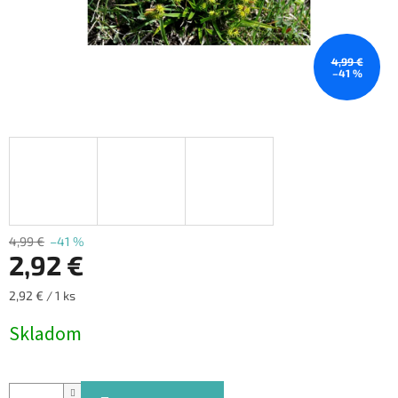
4,99 €
–41 %
4,99 €
–41 %
2,92 €
Jednotková
2,92 € / 1 ks
cena:
Skladom