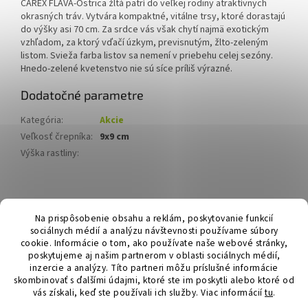
CAREX FLAVA-Ostrica žltá patrí do veľkej rodiny atraktívnych
okrasných tráv. Vytvára kompaktné, vitálne trsy, ktoré dorastajú
do výšky asi 70 cm. Za srdce vás však chytí najmä exotickým
vzhľadom, za ktorý vďačí úzkym, previsnutým, žlto-zeleným
listom. Svieža farba listov sa nemení v priebehu celej sezóny.
Hnedo-zelené kvetenstvo nie sú síce príliš výrazné.
Dodatočné parametre
Kategória
:
Akcie
Veľkosť črepníka
:
9x9 cm
Výška rastliny
:
Z
á
Hurmikaki.com
Na prispôsobenie obsahu a reklám, poskytovanie funkcií
p
sociálnych médií a analýzu návštevnosti používame súbory
ä
cookie. Informácie o tom, ako používate naše webové stránky,
t
poskytujeme aj našim partnerom v oblasti sociálnych médií,
i
inzercie a analýzy. Títo partneri môžu príslušné informácie
skombinovať s ďalšími údajmi, ktoré ste im poskytli alebo ktoré od
e
vás získali, keď ste používali ich služby.
Viac informácií
tu
.
Vytvoril Shoptet