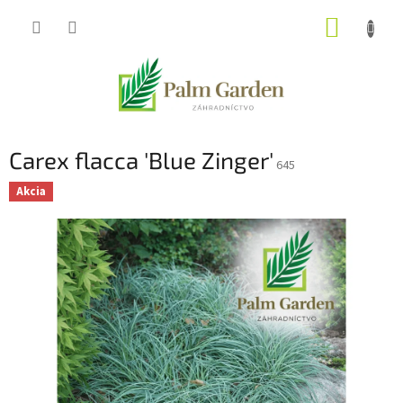
Prejsť
NÁKUP
na
obsah
KOŠÍK
Carex flacca 'Blue Zinger'
645
Akcia