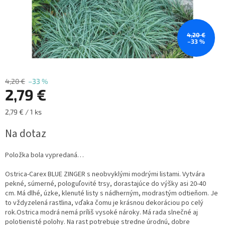
4,20 €
–33 %
4,20 €
–33 %
2,79 €
Jednotková
2,79 € / 1 ks
cena:
Na dotaz
Položka bola vypredaná…
Ostrica-Carex BLUE ZINGER s neobvyklými modrými listami.
Vytvára
pekné, súmerné, pologuľovité trsy, dorastajúce do výšky asi 20-40
cm.
Má dlhé, úzke, klenuté listy s nádherným, modrastým odtieňom.
Je
to vždyzelená rastlina, vďaka čomu je krásnou dekoráciou po celý
rok.Ostrica modrá nemá príliš vysoké nároky. Má rada slnečné aj
polotienisté polohy. Na rast potrebuje stredne úrodnú, dobre