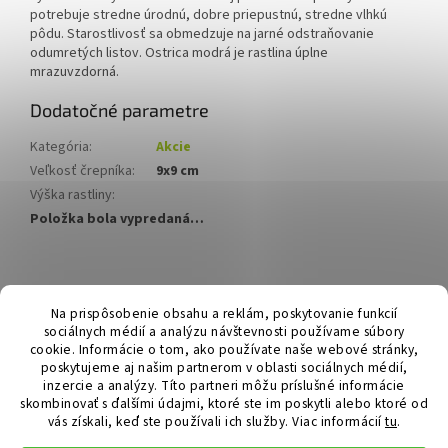
potrebuje stredne úrodnú, dobre priepustnú, stredne vlhkú
pôdu. Starostlivosť sa obmedzuje na jarné odstraňovanie
odumretých listov. Ostrica modrá je rastlina úplne
mrazuvzdorná.
Dodatočné parametre
Kategória
:
Akcie
Veľkosť črepníka
:
9x9 cm
Výška rastliny
:
Položka bola vypredaná…
Z
á
Hurmikaki.com
Na prispôsobenie obsahu a reklám, poskytovanie funkcií
p
sociálnych médií a analýzu návštevnosti používame súbory
ä
cookie. Informácie o tom, ako používate naše webové stránky,
t
poskytujeme aj našim partnerom v oblasti sociálnych médií,
i
inzercie a analýzy. Títo partneri môžu príslušné informácie
skombinovať s ďalšími údajmi, ktoré ste im poskytli alebo ktoré od
e
vás získali, keď ste používali ich služby.
Viac informácií
tu
.
Vytvoril Shoptet