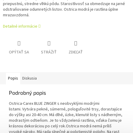
priepustnú, stredne vlhkú pôdu. Starostlivosť sa obmedzuje na jarné
odstraňovanie odumretých listov. Ostrica modrá je rastlina úplne
mrazuvzdorná.
Detailné informácie
OPÝTAŤ SA
STRÁŽIŤ
ZDIEĽAŤ
Popis
Diskusia
Podrobný popis
Ostrica-Carex BLUE ZINGER s neobvyklými modrými
listami.
Vytvára pekné, súmerné, pologuľovité trsy, dorastajúce
do výšky asi 20-40 cm.
Má dlhé, úzke, klenuté listy s nádherným,
modrastým odtieňom.
Je to vždyzelená rastlina, vďaka čomu je
krásnou dekoráciou po celý rok.Ostrica modrá nemá príliš
vysoké nároky. Má rada slnečné aj polotienisté polohy. Na rast