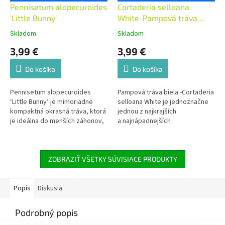
Pennisetum alopecuroides
Cortaderia selloana
‘Little Bunny’
White-Pampová tráva
biela - AKCIA
Skladom
Skladom
3,99 €
3,99 €
Do košíka
Do košíka
Pennisetum alopecuroides
Pampová tráva biela -Cortaderia
‘Little Bunny’ je mimoriadne
selloana White
je jednoznačne
kompaktná okrasná tráva, ktorá
jednou z najkrajších
je ideálna do menších záhonov,
a najnápadnejších
predzáhradiek, skaliek, nádob a
dekoratívnych tráv v záhrade,
lemov chodníkov. Patrí medzi
ktoré sa dajú v našich
najnižšie odrody perovca,
podmienkach pestovať.
vďaka čomu pôsobí elegantne,
ZOBRAZIŤ VŠETKY SÚVISIACE PRODUKTY
jemne a upravene aj na menšej
ploche.
Popis
Diskusia
Podrobný popis