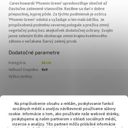
Carex howardii 'Phoenix Green' uprednostňuje slnečné až
čiastočne zatienené stanovište. Rastline sa darí v dobre
priepustnej, kyprej pôde. Za týchto podmienok je ostrica
'Phoenix Green' odolná a vyžaduje si len malú údržbu. Je
prispôsobená podnebiu severnej pologule a prežíva zimný
vegetačný pokoj bez akejkoľvek dodatočnej ochrany. Svojím
jasne zeleným lístím obohacuje zimnú krajinu kvetinového
záhona o nečakane žiarivý zelený prvok.
Dodatočné parametre
Kategória
:
Akcie
Veľkosť črepníka
:
9x9
Výška rastliny
:
Z
á
Hurmikaki.com
Na prispôsobenie obsahu a reklám, poskytovanie funkcií
p
sociálnych médií a analýzu návštevnosti používame súbory
ä
cookie. Informácie o tom, ako používate naše webové stránky,
t
poskytujeme aj našim partnerom v oblasti sociálnych médií,
i
inzercie a analýzy. Títo partneri môžu príslušné informácie