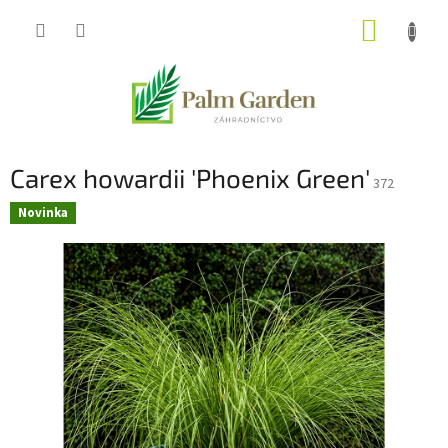
Prejsť
NÁKUP
na
obsah
KOŠÍK
Carex howardii 'Phoenix Green'
372
Novinka