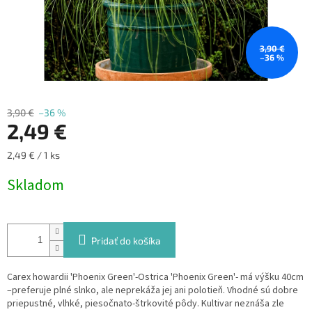
3,90 €
–36 %
3,90 €
–36 %
2,49 €
Jednotková
2,49 € / 1 ks
cena:
Skladom
Pridať do košíka
Carex howardii 'Phoenix Green'-Ostrica 'Phoenix Green'- má výšku 40cm
–preferuje plné slnko, ale neprekáža jej ani polotieň. Vhodné sú dobre
priepustné, vlhké, piesočnato-štrkovité pôdy. Kultivar neznáša zle