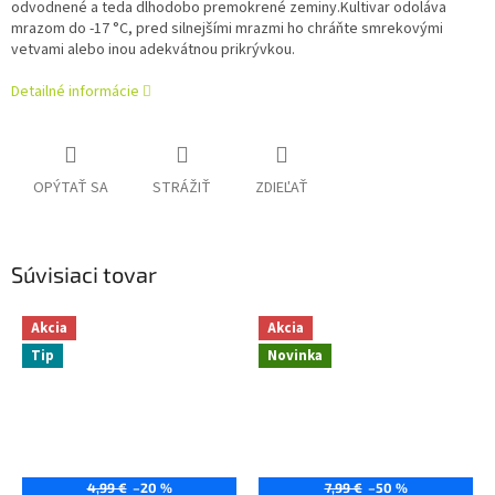
odvodnené a teda dlhodobo premokrené zeminy.Kultivar odoláva
mrazom do -17 °C, pred silnejšími mrazmi ho chráňte smrekovými
vetvami alebo inou adekvátnou prikrývkou.
Detailné informácie
OPÝTAŤ SA
STRÁŽIŤ
ZDIEĽAŤ
Súvisiaci tovar
Akcia
Akcia
Tip
Novinka
4,99 €
–20 %
7,99 €
–50 %