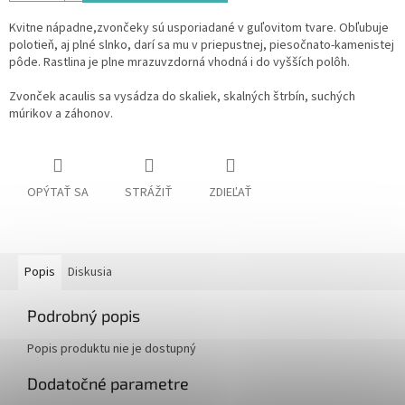
Kvitne nápadne,zvončeky sú usporiadané v guľovitom tvare. Obľubuje
polotieň, aj plné slnko, darí sa mu v priepustnej, piesočnato-kamenistej
pôde. Rastlina je plne mrazuvzdorná vhodná i do vyšších polôh.
Zvonček acaulis sa vysádza do skaliek, skalných štrbín, suchých
múrikov a záhonov.
OPÝTAŤ SA
STRÁŽIŤ
ZDIEĽAŤ
Popis
Diskusia
Podrobný popis
Popis produktu nie je dostupný
Dodatočné parametre