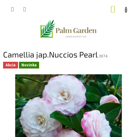
Prejsť
NÁKUP
na
obsah
KOŠÍK
Camellia jap.Nuccios Pearl
3874
Akcia
Novinka