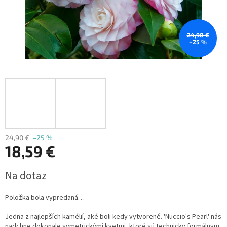
24,90 €
–25 %
24,90 €
–25 %
18,59 €
Jednotková
Na dotaz
cena:
Položka bola vypredaná…
Jedna z najlepších kamélií, aké boli kedy vytvorené.
'Nuccio's Pearl' nás
nadchne dokonale symetrickými kvetmi, ktoré sú technicky formálnym