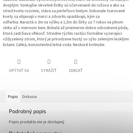
dvojitým.
Vonkajšie okvetné lístky sú sčervenané do ružova a ako sa
stred kvetu rozvinie, stáva sa perleťovo bielym.
Dokonale tvarované
kvety sa objavujú v marci a zdvorilo opadávajú, kým sa
odfarbia.
Narastá
o 3m na výšku a 1,5m do šírky za 7 rokov na plnom
slnku až v miernom tieni.
Bohatá až priemerne dobre odvodnená pôda,
ktorá zadržiava vlhkosť.
Stredne rýchlo rastúci formálne vyzerajúci
vždyzelený strom, ktorý je prirodzene hustý so sýto zelenými lesklými
listami.
Ľahká, konzistentná letná voda.
Neskoré kvitnutie.
OPÝTAŤ SA
STRÁŽIŤ
ZDIEĽAŤ
Popis
Diskusia
Podrobný popis
Popis produktu nie je dostupný