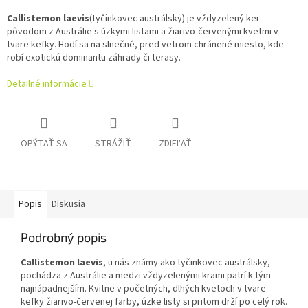
Callistemon laevis
(tyčinkovec austrálsky) je vždyzelený ker
pôvodom z Austrálie s úzkymi listami a žiarivo-červenými kvetmi v
tvare kefky. Hodí sa na slnečné, pred vetrom chránené miesto, kde
robí exotickú dominantu záhrady či terasy.
Detailné informácie
OPÝTAŤ SA
STRÁŽIŤ
ZDIEĽAŤ
Popis
Diskusia
Podrobný popis
Callistemon laevis
, u nás známy ako tyčinkovec austrálsky,
pochádza z Austrálie a medzi vždyzelenými krami patrí k tým
najnápadnejším. Kvitne v početných, dlhých kvetoch v tvare
kefky žiarivo-červenej farby, úzke listy si pritom drží po celý rok.