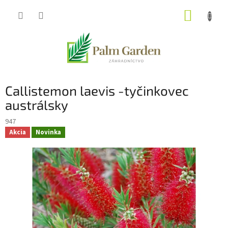
Prejsť
NÁKUP
na
obsah
KOŠÍK
Callistemon laevis -tyčinkovec
austrálsky
947
Akcia
Novinka