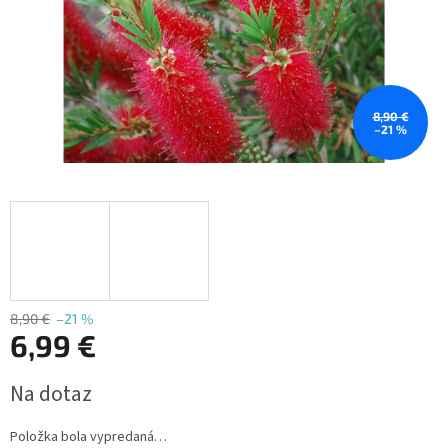
8,90 €
–21 %
8,90 €
–21 %
6,99 €
Jednotková
Na dotaz
cena:
Položka bola vypredaná…