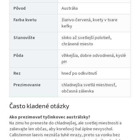
Pôvod
Austrália
Farba kvetu
žiarivo-červená, kvety v tvare
kefky
Stanovište
slnko až svetlejší polotieň,
chránené miesto
Pôda
vlhkejšia, dobre odvodnená, kyslé
pH
Rez
hneď po odkvitnutí
Prezimovanie
chladnejšia svetlá miestnosť,
občasná zálievka
Často kladené otázky
Ako prezimovať tyčinkovec austrálsky?
Na zimu ho preneste do chladnejšej, ale svetlej miestnosti a
zalievajte len občas, aby koreňový bal úplne nevyschol.
Callistemon laevis neznáša tuhé mrazy, preto sa vonku bez