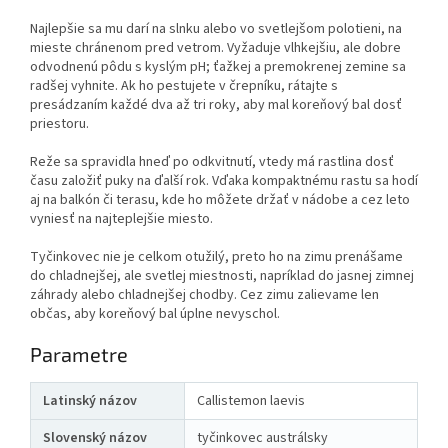
Najlepšie sa mu darí na slnku alebo vo svetlejšom polotieni, na
mieste chránenom pred vetrom. Vyžaduje vlhkejšiu, ale dobre
odvodnenú pôdu s kyslým pH; ťažkej a premokrenej zemine sa
radšej vyhnite. Ak ho pestujete v črepníku, rátajte s
presádzaním každé dva až tri roky, aby mal koreňový bal dosť
priestoru.
Reže sa spravidla hneď po odkvitnutí, vtedy má rastlina dosť
času založiť puky na ďalší rok. Vďaka kompaktnému rastu sa hodí
aj na balkón či terasu, kde ho môžete držať v nádobe a cez leto
vyniesť na najteplejšie miesto.
Tyčinkovec nie je celkom otužilý, preto ho na zimu prenášame
do chladnejšej, ale svetlej miestnosti, napríklad do jasnej zimnej
záhrady alebo chladnejšej chodby. Cez zimu zalievame len
občas, aby koreňový bal úplne nevyschol.
Parametre
Latinský názov
Callistemon laevis
Slovenský názov
tyčinkovec austrálsky