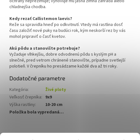
ochrany neprezimuje; vyhovuje mu jasná zimná záhrada alebo
chladnejšia chodba.
Kedy rezať Callistemon laevis?
Reže sa spravidla hneď po odkvitnutí. Vtedy má rastlina dosť
času založiť nové puky na budúci rok, kým neskorší rez by vás
mohol pripraviť o časť kvetov.
Akú pôdu a stanovište potrebuje?
Vyžaduje vlhkejšiu, dobre odvodnenú pôdu s kyslým pH a
slnečné, pred vetrom chránené stanovište, prípadne svetlejší
polotieň. V črepníku ho presádzame každé dva až tri roky.
Dodatočné parametre
Kategória
:
Živé ploty
Veľkosť črepníka
:
9x9
Výška rastliny
:
10-20 cm
Položka bola vypredaná…
Z
á
Hurmikaki.com