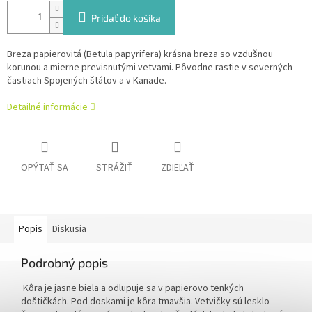
Pridať do košíka
Breza papierovitá (Betula papyrifera) krásna breza so vzdušnou
korunou a mierne previsnutými vetvami. Pôvodne rastie v severných
častiach Spojených štátov a v Kanade.
Detailné informácie
OPÝTAŤ SA
STRÁŽIŤ
ZDIEĽAŤ
Popis
Diskusia
Podrobný popis
Kôra je jasne biela a odlupuje sa v papierovo tenkých
doštičkách. Pod doskami je kôra tmavšia. Vetvičky sú lesklo