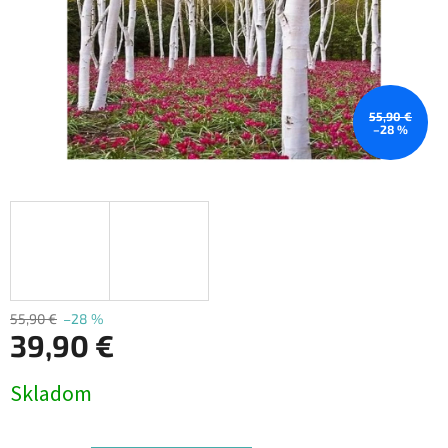
55,90 €
–28 %
55,90 €
–28 %
39,90 €
Jednotková
Skladom
cena: