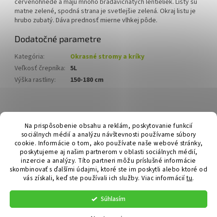
červenohnedé a majú mnoho bradavičnatých lentieliek. Listy sú
matne zelené, spodná strana je svetlejšie zelená. Okraj listu je
hrubo zubatý. Dáva prednosť mierne vlhkej pôde.
Dodatočné parametre
Kategória
:
Okrasné stromy a kríky
Veľkosť črepníka
:
5L
Výška rastliny
:
150-180 cm
Z
á
Hurmikaki.com
Na prispôsobenie obsahu a reklám, poskytovanie funkcií
p
sociálnych médií a analýzu návštevnosti používame súbory
ä
cookie. Informácie o tom, ako používate naše webové stránky,
t
poskytujeme aj našim partnerom v oblasti sociálnych médií,
i
inzercie a analýzy. Títo partneri môžu príslušné informácie
skombinovať s ďalšími údajmi, ktoré ste im poskytli alebo ktoré od
e
vás získali, keď ste používali ich služby.
Viac informácií
tu
.
Vytvoril Shoptet
Súhlasím
Copyright 2026
Hurmikaki.com
. Všetky práva vyhradené.