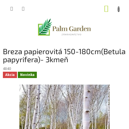
Prejsť
NÁKUP
na
obsah
KOŠÍK
Breza papierovitá 150-180cm(Betula
papyrifera)- 3kmeň
4840
Akcia
Novinka