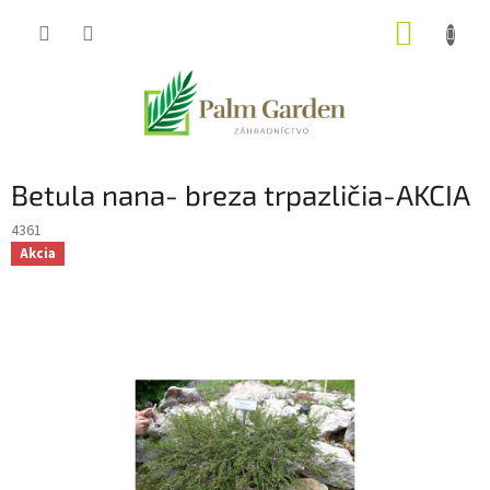
Prejsť
NÁKUP
na
obsah
KOŠÍK
Betula nana- breza trpazličia-AKCIA
4361
Akcia