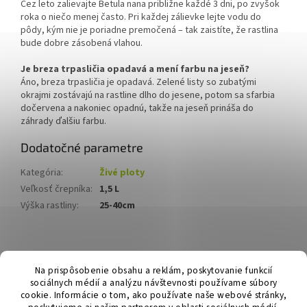
Cez leto zalievajte Betula nana približne každé 3 dni, po zvyšok
roka o niečo menej často. Pri každej zálievke lejte vodu do
pôdy, kým nie je poriadne premočená – tak zaistíte, že rastlina
bude dobre zásobená vlahou.
Je breza trpasličia opadavá a mení farbu na jeseň?
Áno, breza trpasličia je opadavá. Zelené listy so zubatými
okrajmi zostávajú na rastline dlho do jesene, potom sa sfarbia
dočervena a nakoniec opadnú, takže na jeseň prináša do
záhrady ďalšiu farbu.
Dodatočné parametre
Kategória
:
Živé ploty
Veľkosť črepníka
:
1,5 L
Výška rastliny
:
25-40cm
Z
á
Hurmikaki.com
Na prispôsobenie obsahu a reklám, poskytovanie funkcií
p
sociálnych médií a analýzu návštevnosti používame súbory
ä
cookie. Informácie o tom, ako používate naše webové stránky,
t