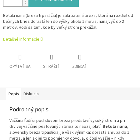
Betula nana (breza trpasličia) je zakrpatená breza, ktorá na rozdiel od
bežných briez dorastá len do výšky okolo 1 metra, nanajvýš do 2
metrov. Hodí sa tam, kde by veľký strom prekážal.
Detailné informácie
OPÝTAŤ SA
STRÁŽIŤ
ZDIEĽAŤ
Popis
Diskusia
Podrobný popis
Väčšina ľudí si pod slovom breza predstaví vysoký strom a pri
drvivej väčšine pestovaných briez to naozaj platí.
Betula nana
,
slovensky breza trpasličia, je však výnimka: dorastá zhruba do 1
metra, a len ak jej to podmienky dovolia, o čosi vyššie – nikdy