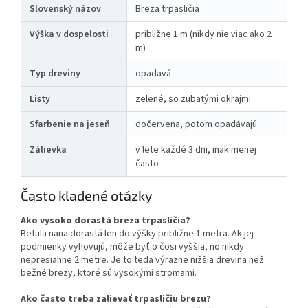
Slovenský názov
Breza trpasličia
Výška v dospelosti
približne 1 m (nikdy nie viac ako 2
m)
Typ dreviny
opadavá
Listy
zelené, so zubatými okrajmi
Sfarbenie na jeseň
dočervena, potom opadávajú
Zálievka
v lete každé 3 dni, inak menej
často
Často kladené otázky
Ako vysoko dorastá breza trpasličia?
Betula nana dorastá len do výšky približne 1 metra. Ak jej
podmienky vyhovujú, môže byť o čosi vyššia, no nikdy
nepresiahne 2 metre. Je to teda výrazne nižšia drevina než
bežné brezy, ktoré sú vysokými stromami.
Ako často treba zalievať trpasličiu brezu?