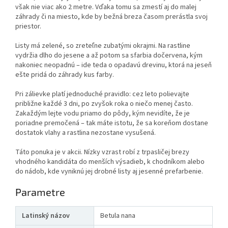
však nie viac ako 2 metre. Vďaka tomu sa zmestí aj do malej
záhrady či na miesto, kde by bežná breza časom prerástla svoj
priestor.
Listy má zelené, so zreteľne zubatými okrajmi. Na rastline
vydržia dlho do jesene a až potom sa sfarbia dočervena, kým
nakoniec neopadnú – ide teda o opadavú drevinu, ktorá na jeseň
ešte pridá do záhrady kus farby.
Pri zálievke platí jednoduché pravidlo: cez leto polievajte
približne každé 3 dni, po zvyšok roka o niečo menej často.
Zakaždým lejte vodu priamo do pôdy, kým nevidíte, že je
poriadne premočená – tak máte istotu, že sa koreňom dostane
dostatok vlahy a rastlina nezostane vysušená.
Táto ponuka je v akcii. Nízky vzrast robí z trpasličej brezy
vhodného kandidáta do menších výsadieb, k chodníkom alebo
do nádob, kde vyniknú jej drobné listy aj jesenné prefarbenie.
Parametre
Latinský názov
Betula nana