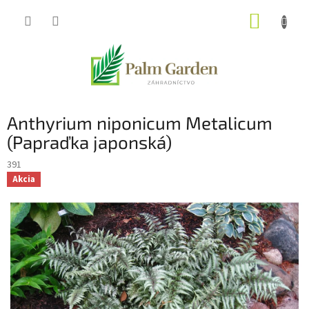
Prejsť
NÁKUP
na
obsah
KOŠÍK
Anthyrium niponicum Metalicum
(Papraďka japonská)
391
Akcia