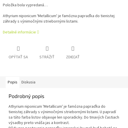
Položka bola vypredaná…
Athyrium niponicum 'Metallicum' je famózna papraďka do tienistej
záhrady s výnimočnými striebornými listami.
Detailné informácie
OPÝTAŤ SA
STRÁŽIŤ
ZDIEĽAŤ
Popis
Diskusia
Podrobný popis
Athyrium niponicum 'Metallicum' je famózna papraďka do
tienistej záhrady s výnimočnými striebornými listami. U papradí
sa táto farba listov objavuje len sporadicky. Do tmavých častiach
výsadby preto vnáša jas a kontrast.