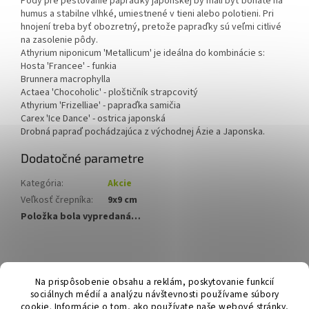
Pôdy pre pestovanie papraďky japonskej by mali byť bohaté na
humus a stabilne vlhké, umiestnené v tieni alebo polotieni. Pri
hnojení treba byť obozretný, pretože papraďky sú veľmi citlivé
na zasolenie pôdy.
Athyrium niponicum 'Metallicum' je ideálna do kombinácie s:
Hosta 'Francee' - funkia
Brunnera macrophylla
Actaea 'Chocoholic' - ploštičník strapcovitý
Athyrium 'Frizelliae' - papraďka samičia
Carex 'Ice Dance' - ostrica japonská
Drobná papraď pochádzajúca z východnej Ázie a Japonska.
Dodatočné parametre
Kategória
:
Akcie
Veľkosť črepníka
:
9x9 cm
Položka bola vypredaná…
Z
á
Hurmikaki.com
Na prispôsobenie obsahu a reklám, poskytovanie funkcií
p
sociálnych médií a analýzu návštevnosti používame súbory
ä
cookie. Informácie o tom, ako používate naše webové stránky,