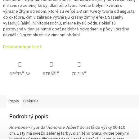
má sviežo zelenej farby, dlanitého tvaru. Kvitne bielymi kvetmi s
výrazne žltým stredom, ktoré sú veľké 2-3 cm. Kvety tvoria od augusta
do októbra, čím v záhrade vytvárajú krásny zimný efekt. Sasanky
vyžadujú ľahkú, hlinitopiesočnú, mierne kyslú pôdu. Pokiaľ sú
pestované v tieni je nutné dbať na dobré odvodnenie pôdy. Rastliny
neznášajú premokrenie v zimnom období.
Detailné informácie
OPÝTAŤ SA
STRÁŽIŤ
ZDIEĽAŤ
Popis
Diskusia
Podrobný popis
Anemone
× hybrida '
Honorine Jobert
' dorastá do výšky 90-110
cm. Listy má sviežo zelenej farby, dlanitého tvaru. Kvitne bielymi