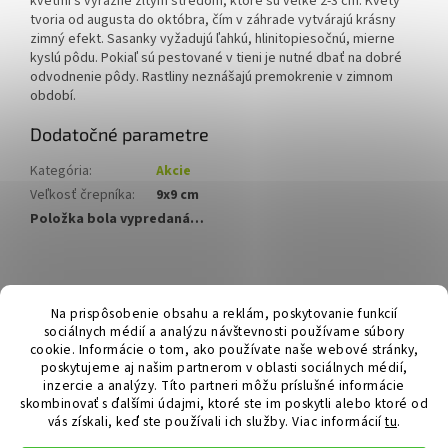
kvetmi s výrazne žltým stredom, ktoré sú veľké 2-3 cm. Kvety
tvoria od augusta do októbra, čím v záhrade vytvárajú krásny
zimný efekt. Sasanky vyžadujú ľahkú, hlinitopiesočnú, mierne
kyslú pôdu. Pokiaľ sú pestované v tieni je nutné dbať na dobré
odvodnenie pôdy. Rastliny neznášajú premokrenie v zimnom
období.
Dodatočné parametre
Kategória
:
Akcie
Veľkosť črepníka
:
9x9 cm
Položka bola vypredaná…
Z
á
Hurmikaki.com
Na prispôsobenie obsahu a reklám, poskytovanie funkcií
p
sociálnych médií a analýzu návštevnosti používame súbory
ä
cookie. Informácie o tom, ako používate naše webové stránky,
t
poskytujeme aj našim partnerom v oblasti sociálnych médií,
i
inzercie a analýzy. Títo partneri môžu príslušné informácie
skombinovať s ďalšími údajmi, ktoré ste im poskytli alebo ktoré od
e
vás získali, keď ste používali ich služby.
Viac informácií
tu
.
Vytvoril Shoptet