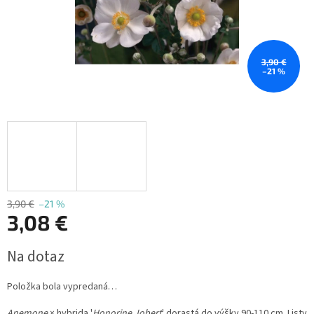
3,90 €
–21 %
3,90 €
–21 %
3,08 €
Jednotková
Na dotaz
cena:
Položka bola vypredaná…
Anemone
× hybrida '
Honorine Jobert
' dorastá do výšky 90-110 cm. Listy