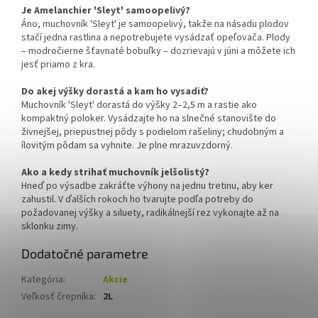
Je Amelanchier 'Sleyt' samoopelivý?
Áno, muchovník 'Sleyt' je samoopelivý, takže na násadu plodov
stačí jedna rastlina a nepotrebujete vysádzať opeľovača. Plody
– modročierne šťavnaté bobuľky – dozrievajú v júni a môžete ich
jesť priamo z kra.
Do akej výšky dorastá a kam ho vysadiť?
Muchovník 'Sleyt' dorastá do výšky 2–2,5 m a rastie ako
kompaktný poloker. Vysádzajte ho na slnečné stanovište do
živnejšej, priepustnej pôdy s podielom rašeliny; chudobným a
ílovitým pôdam sa vyhnite. Je plne mrazuvzdorný.
Ako a kedy strihať muchovník jelšolistý?
Hneď po výsadbe zakráťte výhony na jednu tretinu, aby ker
zahustil. V ďalších rokoch ho tvarujte podľa potreby do
požadovanej výšky a siluety, radikálnejší rez vykonajte až na
sklonku zimy.
Dodatočné parametre
Kategória
:
Akcie
Veľkosť črepníka
:
2L