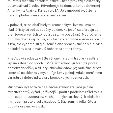
m. Patrí k menším odrodám, takže u neho prevažuje estetický
potenciál nad úrodou. Pôvodom je to domáci ker zo Severnej
Ameriky – z Aljašky, Kanady a USA. Je samoopelivý, čiže na
násadu plodov vám stačí jediná rastlina.
V polovici jari sa obalí bielymi aromatickými kvetmi, oválne
hladké listy sú počas sezóny zelené. Na jeseň sa sfarbujú do
oranžovočervených tónov a cez zimu opadávajú. Modročierne
bobuľky dozrievajú v júni, sú šťavnaté a chutné – jedia sa priamo
z kra, ale výborné sú aj sušené alebo spracované na sirup, víno,
do koláčov a na lekvár. Sú bohaté na antioxidanty.
Hneď po výsadbe zakráťte výhony na jednu tretinu – rastlina
lepšie zahustí od spodku. V ďalších rokoch ju tvarujte podľa
potreby do výšky a siluety, aká vám vyhovuje; radikálnejší rez
robte až na sklonku zimy, keď je ker v pokoji. Vďaka menšiemu
vzrastu sa dobre udržiava v kompaktných rozmeroch.
Muchovník vysádzajte na slnečné stanovište, kde je plne
mrazuvzdorný. Vyžaduje živnejšiu pôdu s podielom rašeliny a s
dobrou priepustnosťou. Na chudobných ani ílovitých pôdach sa
mu nedarí, preto pred výsadbou ťažšiu zeminu odľahčite a
doplňte organickú zložku.