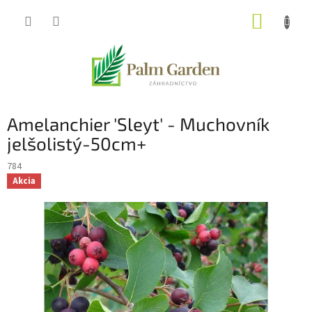
Prejsť
NÁKUP
na
obsah
KOŠÍK
Amelanchier 'Sleyt' - Muchovník
jelšolistý-50cm+
784
Akcia