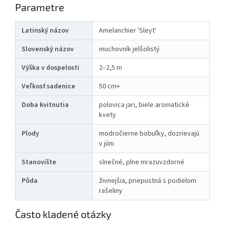
Parametre
Latinský názov
Amelanchier 'Sleyt'
Slovenský názov
muchovník jelšolistý
Výška v dospelosti
2–2,5 m
Veľkosť sadenice
50 cm+
Doba kvitnutia
polovica jari, biele aromatické
kvety
Plody
modročierne bobuľky, dozrievajú
v júni
Stanovište
slnečné, plne mrazuvzdorné
Pôda
živnejšia, priepustná s podielom
rašeliny
Často kladené otázky