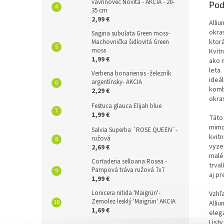
vavrínovec Novita - AKCIA - 20-
Pod
35 cm
2,99 €
Alli
okra
Sagina subulata Green moss-
ktor
Machovnička šidlovitá Green
moss
Kvit
1,99 €
ako 
leta.
Verbena bonariensis -železník
ideá
argentínsky- AKCIA
komb
2,29 €
okra
Festuca glauca Elijah blue
1,99 €
Táto
mimo
Salvia Superba ´ROSE QUEEN´-
kvit
ružová
vyze
2,69 €
malé 
Cortaderia selloana Rosea -
trva
Pampová tráva ružová 7x7
aj pr
1,99 €
Lonicera nitida 'Maigrün'-
Vzhľa
Zemolez lesklý 'Maigrün' AKCIA
Alli
1,69 €
elega
List