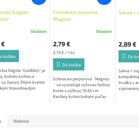
ckia fulgida
Echinacea purpurea
Salvia ×
litz'
Magnus
Skladom
Skladom
 €
2,79 €
2,89 €
Jednotková
2,79 € / 1 ks
o košíka
Do ko
cena:
Do košíka
kia fulgida ‘Goldblitz’ je
Salvia × su
á, bohato kvitnúca
kompaktná 
Echinacea purpurová ´Magnus
a so žiarivo žltými kvetmi
trvalka s a
´ sa vyznačuje ružovou farbou
ickým tmavohnedým
vzpriamený
kvetu s výškou 70-80 cm.
om.
Je ideálna
Rastliny kvitnú bohato počas
záhonov, s
celého leta až do jesene. Sú
chodníkov 
veľkým lákadlom pre včely a
motýle. . Má výrazné ružové
kvety so žlto hnedým stredom.
s
Diskusia
Zvyšuje obranyschopnosť
organizmu, tlmí bolesť a
priaznivo pôsobí na tvorbu