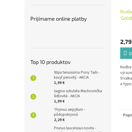
Rudbe
'Goldb
Prijímame online platby
2,79
D
Top 10 produktov
Rudbec
Stipa tenuissima Pony Tails -
výrazn
kavyľ perovitý - AKCIA
trvalk
1,99 €
a typ
stred
Sagina subulata-Machovnička
šidlovitá - AKCIA
1,99 €
Thymus serpyllum -
pôdopokryvná
Popi
2,29 €
Prunus laucerasus novita -