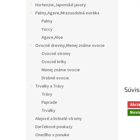
Hortenzie,Japonské javory
Palmy,Agave,Mrazuodolná exotika
Palmy
Yuccy
Agave,Aloe
Ovocné dreviny,Menej známe ovocie
Ovocné stromy
Ovocné kríky
Menej známe ovocie
Drobné ovocie
Trvalky a Trávy
Súvis
Trávy
Paprade
Akci
Trvalky
Novi
Alejové a listnaté stromy
Darčekové poukazy
Onedlho v ponuke