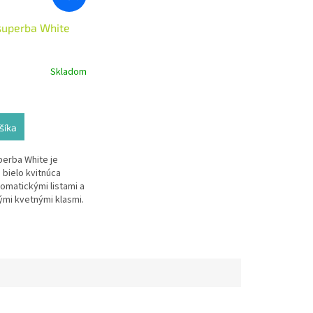
 superba White
Skladom
šíka
perba White je
bielo kvitnúca
romatickými listami a
mi kvetnými klasmi.
 do slnečných
kaliek, lemov
aj črepníkov.