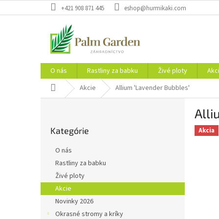
Prejsť
+421 908 871 445
eshop@hurmikaki.com
na
obsah
O nás
Rastliny za babku
Živé ploty
Akc
Domov
Akcie
Allium 'Lavender Bubbles'
B
Alli
o
Preskočiť
č
Kategórie
kategórie
Akcia
n
ý
O nás
p
Rastliny za babku
a
Živé ploty
n
e
Akcie
l
Novinky 2026
Okrasné stromy a kríky