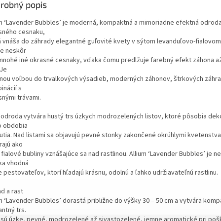
robný popis
bielych krviniek pri
chemoterapiách. Je
um ‘Lavender Bubbles’ je moderná, kompaktná a mimoriadne efektná odrod
medonosná a liečivá.
sného cesnaku,
á vnáša do záhrady elegantné guľovité kvety v sýtom levanduľovo-fialovom 
ne neskôr
mnohé iné okrasné cesnaky, vďaka čomu predlžuje farebný efekt záhona a
 Je
lnou voľbou do trvalkových výsadieb, moderných záhonov, štrkových záhra
inácií s
snými trávami.
 odroda vytvára hustý trs úzkych modrozelených listov, ktoré pôsobia deko
 obdobia
nutia. Nad listami sa objavujú pevné stonky zakončené okrúhlymi kvetenstva
rajú ako
fialové bubliny vznášajúce sa nad rastlinou. Allium ‘Lavender Bubbles’ je 
lka vhodná
e pestovateľov, ktorí hľadajú krásnu, odolnú a ľahko udržiavateľnú rastlinu.
d a rast
um ‘Lavender Bubbles’ dorastá približne do výšky 30 – 50 cm a vytvára komp
ntný trs.
y sú úzke, pevné, modrozelené až sivastozelené, jemne aromatické pri poš