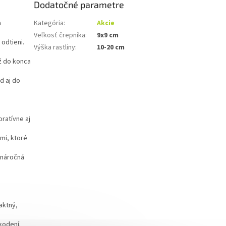
Dodatočné parametre
a
Kategória
:
Akcie
Veľkosť črepníka
:
9x9 cm
odtieni.
Výška rastliny
:
10-20 cm
ž do konca
d aj do
ratívne aj
mi, ktoré
nenáročná
aktný,
kodení.