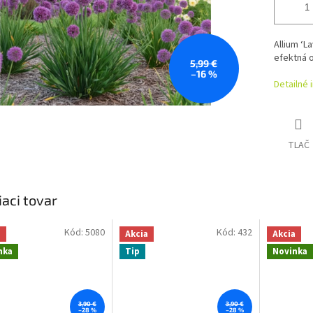
Allium ‘
efektná 
5,99 €
–16 %
Detailné 
TLAČ
iaci tovar
Kód:
5080
Kód:
432
a
Akcia
Akcia
nka
Tip
Novinka
3,90 €
3,90 €
–28 %
–28 %