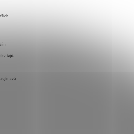
nších
čším
kvitajú.
a
zaujímavú
,