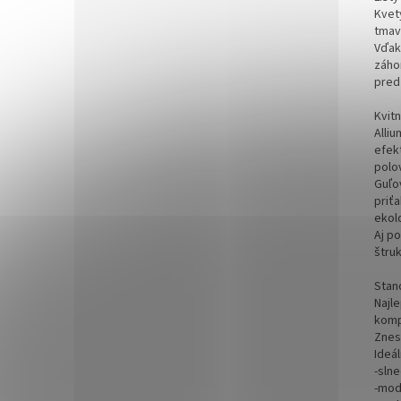
Kvet
tmavo
Vďak
záho
pred
Kvitn
Alli
efek
polov
Guľo
priťa
ekol
Aj p
štruk
Stan
Najle
komp
Znes
Ideál
-sln
-mod