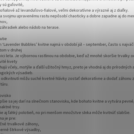
y sú guľovité,
fialové až levanduľovo-fialové, veľmi dekoratívne a výrazné aj z diaľky.
a svojmu upravenému rastu nepôsobí chaoticky a dobre zapadne aj do me
nov,
záhradiek alebo nádob na terase.
utie
um ‘Lavender Bubbles’ kvitne najmä v období júl – september, často s najvä
tom v druhej
ici leta. Je výbornou rastlinou na obdobie, keď už mnohé skoršie trvalky od
vité kvety
hujú včely, motýle a ďalší užitočný hmyz, preto je vhodná aj do prírodných 
ogických výsadieb.
o odkvitnutí môžu suché kvetné hlávky zostať dekoratívne a dodať záhonu 
túru.
ovisko
pšie sa jej darí na slnečnom stanovisku, kde bohato kvitne a vytvára pevné
aktné trsy.
ie aj ľahký polotieň, no pri menšom množstve slnka môže kvitnúť slabšie.
na je pre:
ečné trvalkové záhony,
erné štrkové výsadby,