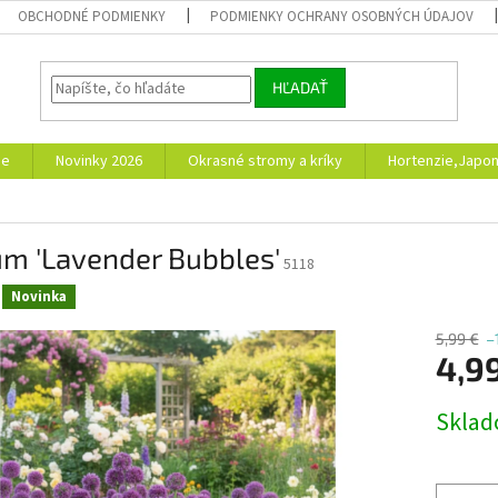
OBCHODNÉ PODMIENKY
PODMIENKY OCHRANY OSOBNÝCH ÚDAJOV
HĽADAŤ
ie
Novinky 2026
Okrasné stromy a kríky
Hortenzie,Japon
um 'Lavender Bubbles'
5118
Novinka
5,99 €
–
4,9
Jednotk
Skla
cena: