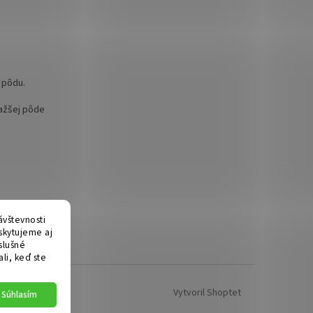
 pôdu.
ťažšej pôde
ávštevnosti
skytujeme aj
slušné
li, keď ste
Vytvoril Shoptet
Súhlasím