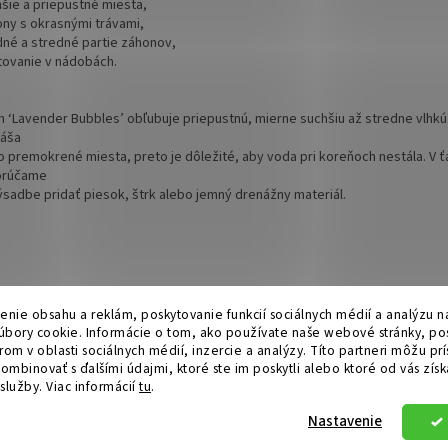
hšie a priepustné miesta,
ony s okrasnými trávami,
dné a stredné partie záhonov,
tovanie v nádobách.
a
um ‘Lavender Bubbles’ obľubuje priepustnú, mierne suchšiu až stredne vlhkú
áša
lo premokrené miesta, preto je dôležité, aby voda pri koreňoch nestála. V 
orúčame
výsadbe pridať piesok, štrk alebo jemný drenážny materiál.
Hurmikaki.com
enie obsahu a reklám, poskytovanie funkcií sociálnych médií a analýzu n
bory cookie. Informácie o tom, ako používate naše webové stránky, po
om v oblasti sociálnych médií, inzercie a analýzy. Títo partneri môžu prí
ombinovať s ďalšími údajmi, ktoré ste im poskytli alebo ktoré od vás získa
 služby.
Viac informácií
tu
.
.
Nastavenie