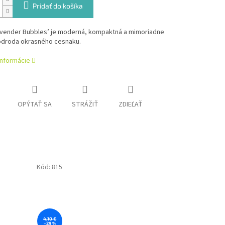
Pridať do košíka
Lavender Bubbles’ je moderná, kompaktná a mimoriadne
odroda okrasného cesnaku.
informácie
OPÝTAŤ SA
STRÁŽIŤ
ZDIEĽAŤ
Kód:
815
4,10 €
–29 %