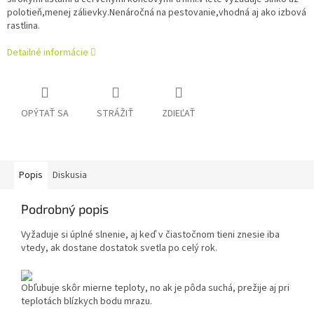
polotieň,menej zálievky.Nenáročná na pestovanie,vhodná aj ako izbová
rastlina.
Detailné informácie
OPÝTAŤ SA
STRÁŽIŤ
ZDIEĽAŤ
Popis
Diskusia
Podrobný popis
Vyžaduje si úplné slnenie, aj keď v čiastočnom tieni znesie iba
vtedy, ak dostane dostatok svetla po celý rok.
Obľubuje skôr mierne teploty, no ak je pôda suchá, prežije aj pri
teplotách blízkych bodu mrazu.