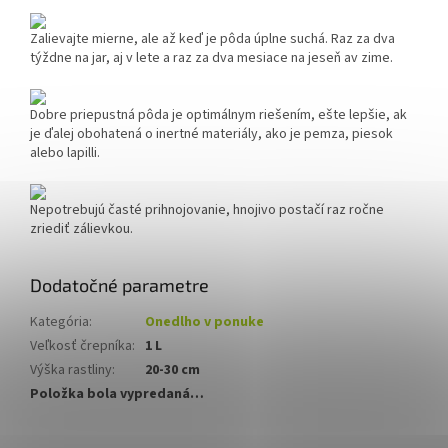
Zalievajte mierne, ale až keď je pôda úplne suchá.
Raz za dva
týždne na jar, aj v lete a raz za dva mesiace na jeseň av zime.
Dobre priepustná pôda je optimálnym riešením, ešte lepšie, ak
je ďalej obohatená o inertné materiály, ako je pemza, piesok
alebo lapilli.
Nepotrebujú časté prihnojovanie, hnojivo postačí raz ročne
zriediť zálievkou.
Dodatočné parametre
Kategória
:
Onedlho v ponuke
Veľkosť črepníka
:
1 L
Výška rastliny
:
20-30 cm
Položka bola vypredaná…