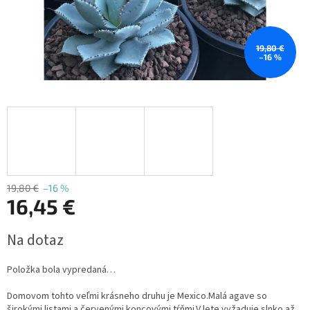
19,80 €
–16 %
19,80 €
–16 %
16,45 €
Jednotková
Na dotaz
cena:
Položka bola vypredaná…
Domovom tohto veľmi krásneho druhu je Mexico.Malá agave so
širokými listami a červenými koncovými tŕňmi.V lete vyžaduje slnko až