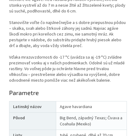
stonka vystrelí až do 7 m a nesie žlté až žltozelené kvety; plody
sú suché, podlhovasté, dlhé do 6 cm.
Stanovište voľte čo najslnečnejšie a s dobre priepustnou pôdou
– skalka, svah alebo štrkové záhony jej sadnú. Najviac agáve
škodí mokro pri koreňoch cez zimu, nie samotný mráz. Ak
pestujete v nádobe, do substrátu pridajte hrubý piesok alebo
drť a dbajte, aby voda vždy stiekla preč.
Vďaka mrazuvzdornosti do -17 °C (uvádza sa aj -19 °C) zvládne
prezimovať vonku aj v našich podmienkach. Odolné sú už mladé
rastliny. Vo voľnej pôde ju ochránte hlavne pred trvalou
vlhkosťou – prestrešenie alebo výsadba na vyvýšené, dobre
odvodnené miesto pomôže viac než akékoľvek balenie.
Parametre
Latinský názov
Agave havardiana
Pôvod
Big Bend, západný Texas; Čivava a
Coahuila (Mexiko)
Listy
tuhé, ozubené, dlhé až 70 cm