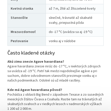
Kvetná stonka
až 7 m, žlté až žltozelené kvety
Stanovište
slnečné, trávnaté až skalnaté
svahy, priepustná pôda
Mrazuvzdornosť
do -17 °C (uvádza sa aj -19 °C)
Pestovanie
vonku aj v nádobe
Často kladené otázky
Akú zimu znesie Agave havardiana?
Agave havardiana znesie mráz do -17 °C, v niektorých zdrojoch
sa uvádza až -19 °C. Patrí tak medzi najodolnejšie agáve a pri
suchom, dobre odvodnenom stanovišti prezimuje vonku aj v
našich podmienkach. Odolné sú už mladé rastliny.
Kde má Agave havardiana pôvod?
Pochádza z oblasti Big Bend v západnom Texase a zo susedných
mexických štátov Čivava a Coahuila. Rastie tam na trávnatých až
skalnatých svahoch a v riedkych lesoch v nadmorských výškach
1 200 až 2 000 m.