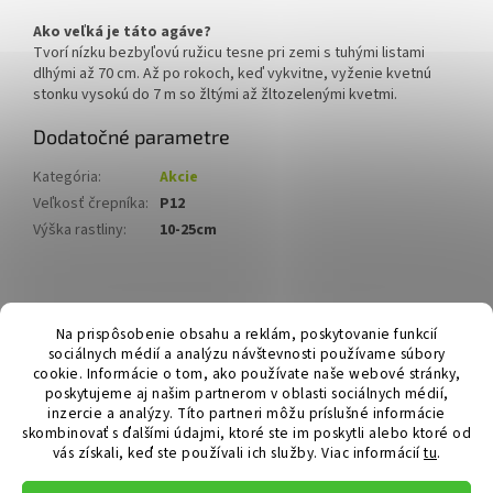
Ako veľká je táto agáve?
Tvorí nízku bezbyľovú ružicu tesne pri zemi s tuhými listami
dlhými až 70 cm. Až po rokoch, keď vykvitne, vyženie kvetnú
stonku vysokú do 7 m so žltými až žltozelenými kvetmi.
Dodatočné parametre
Kategória
:
Akcie
Veľkosť črepníka
:
P12
Výška rastliny
:
10-25cm
Z
á
Hurmikaki.com
Na prispôsobenie obsahu a reklám, poskytovanie funkcií
p
sociálnych médií a analýzu návštevnosti používame súbory
ä
cookie. Informácie o tom, ako používate naše webové stránky,
t
poskytujeme aj našim partnerom v oblasti sociálnych médií,
i
inzercie a analýzy. Títo partneri môžu príslušné informácie
skombinovať s ďalšími údajmi, ktoré ste im poskytli alebo ktoré od
e
vás získali, keď ste používali ich služby.
Viac informácií
tu
.
Vytvoril Shoptet