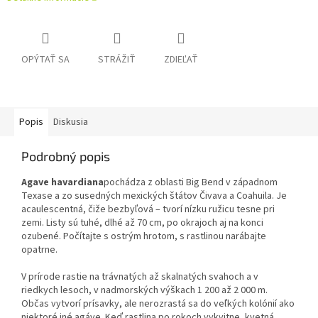
OPÝTAŤ SA
STRÁŽIŤ
ZDIEĽAŤ
Popis
Diskusia
Podrobný popis
Agave havardiana
pochádza z oblasti Big Bend v západnom
Texase a zo susedných mexických štátov Čivava a Coahuila. Je
acaulescentná, čiže bezbyľová – tvorí nízku ružicu tesne pri
zemi. Listy sú tuhé, dlhé až 70 cm, po okrajoch aj na konci
ozubené. Počítajte s ostrým hrotom, s rastlinou narábajte
opatrne.
V prírode rastie na trávnatých až skalnatých svahoch a v
riedkych lesoch, v nadmorských výškach 1 200 až 2 000 m.
Občas vytvorí prísavky, ale nerozrastá sa do veľkých kolónií ako
niektoré iné agáve. Keď rastlina po rokoch vykvitne, kvetná