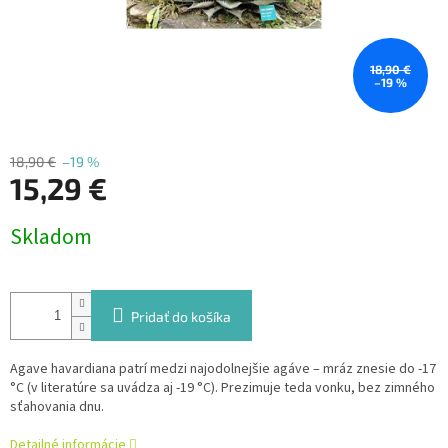
18,90 €
–19 %
18,90 €
–19 %
15,29 €
Jednotková
Skladom
cena:
Pridať do košíka
Agave havardiana patrí medzi najodolnejšie agáve – mráz znesie do -17
°C (v literatúre sa uvádza aj -19 °C). Prezimuje teda vonku, bez zimného
sťahovania dnu.
Detailné informácie