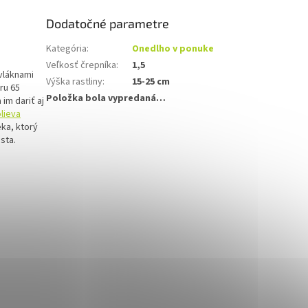
Dodatočné parametre
Kategória
:
Onedlho v ponuke
Veľkosť črepníka
:
1,5
vláknami
Výška rastliny
:
15-25 cm
ru 65
Položka bola vypredaná…
im dariť aj
lieva
eka, ktorý
sta.