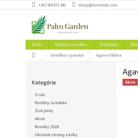
Prejsť
+421 908 871 445
eshop@hurmikaki.com
na
obsah
O nás
Rastliny za babku
Živé ploty
Akc
Domov
Onedlho v ponuke
Agave Filifera
B
Agav
o
Preskočiť
č
Kategórie
kategórie
Akcia
n
ý
O nás
p
Rastliny za babku
a
Živé ploty
n
e
Akcie
l
Novinky 2026
Okrasné stromy a kríky