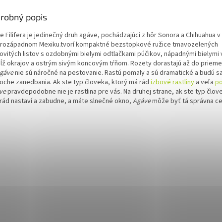
robný popis
 Filifera je jedinečný druh agáve,
pochádzajúci z hôr
Sonora
a
Chihuahua
v
rozápadnom Mexiku.
tvorí kompaktné bezstopkové ružice tmavozelených
jovitých listov s ozdobnými bielymi odtlačkami púčikov, nápadnými bielymi 
ĺž okrajov a ostrým sivým koncovým tŕňom.
Rozety dorastajú až do prieme
gáve
nie sú náročné na pestovanie. Rastú pomaly a sú dramatické a budú sa 
troche zanedbania. Ak ste typ človeka, ktorý má rád
izbové rastliny
a veľa
po
ve
pravdepodobne nie je rastlina pre vás. Na druhej strane, ak ste typ člov
o rád nastaví a zabudne, a máte slnečné okno,
Agáve
môže byť tá správna ce