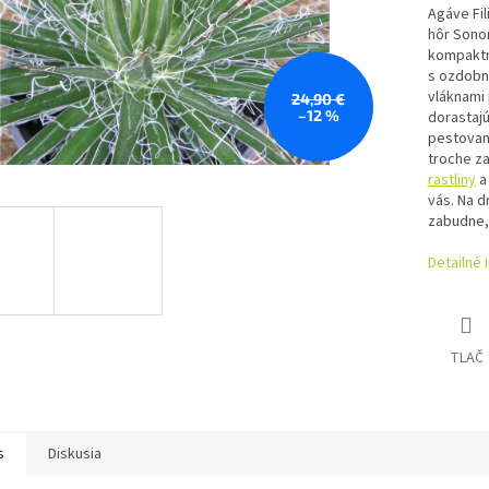
Agáve Fil
hôr
Sono
kompaktn
s ozdobn
vláknami
24,90 €
–12 %
dorastajú
pestovani
troche za
rastliny
a
vás. Na d
zabudne,
Detailné 
TLAČ
s
Diskusia