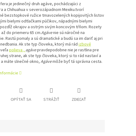
ifera je jedinečný druh agáve,
pochádzajúci z
ra
a
Chihuahua
v severozápadnom Mexiku.
tvorí
é bezstopkové ružice tmavozelených kopijovitých listov
ými bielymi odtlačkami púčikov, nápadnými bielymi
 pozdĺž okrajov a ostrým sivým koncovým tŕňom.
Rozety
 až do priemeru 65 cm.
Agáve
nie sú náročné na
e. Rastú pomaly a sú dramatické a budú sa im dariť aj pri
nedbania. Ak ste typ človeka, ktorý má rád
izbové
 veľa
polieva ,
agáve
pravdepodobne nie je rastlina pre
ruhej strane, ak ste typ človeka, ktorý si to rád nastaví a
 a máte slnečné okno,
Agáve
môže byť tá správna cesta.
informácie
OPÝTAŤ SA
STRÁŽIŤ
ZDIEĽAŤ