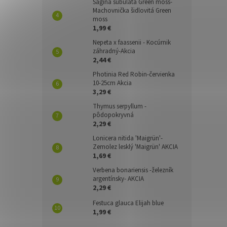
Sagina subulata Green moss-
Machovnička šidlovitá Green
moss
1,99 €
Nepeta x faassenii - Kocúrnik
záhradný-Akcia
2,44 €
Photinia Red Robin-červienka
10-25cm Akcia
3,29 €
Thymus serpyllum -
pôdopokryvná
2,29 €
Lonicera nitida 'Maigrün'-
Zemolez lesklý 'Maigrün' AKCIA
1,69 €
Verbena bonariensis -železník
argentínsky- AKCIA
2,29 €
Festuca glauca Elijah blue
1,99 €