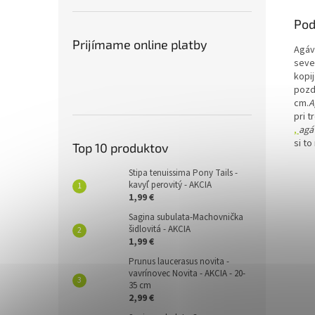
Pod
Prijímame online platby
Agáve
seve
kopi
pozd
cm.
A
pri 
,
agá
si t
Top 10 produktov
Stipa tenuissima Pony Tails -
kavyľ perovitý - AKCIA
1,99 €
Sagina subulata-Machovnička
šidlovitá - AKCIA
1,99 €
Prunus laucerasus novita -
vavrínovec Novita - AKCIA - 20-
35 cm
2,99 €