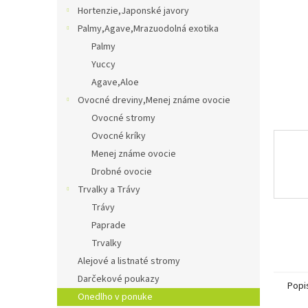
Hortenzie,Japonské javory
Palmy,Agave,Mrazuodolná exotika
Palmy
Yuccy
Agave,Aloe
Ovocné dreviny,Menej známe ovocie
Ovocné stromy
Ovocné kríky
Menej známe ovocie
Drobné ovocie
Trvalky a Trávy
Trávy
Paprade
Trvalky
Alejové a listnaté stromy
Darčekové poukazy
Popi
Onedlho v ponuke