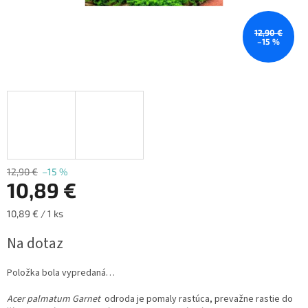
12,90 €
–15 %
12,90 €
–15 %
10,89 €
Jednotková
10,89 € / 1 ks
cena:
Na dotaz
Položka bola vypredaná…
Acer palmatum Garnet
o
droda je pomaly rastúca, prevažne rastie do