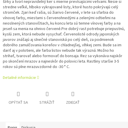
šírky a tvorí nepravidelný ker s mierne prevísajúcimi vetvami. Nesie si
stredne veľké, hlboko vykrajované listy, ktoré husto pokrývajú celý
stromček. Zjari keď rašia, sú žiarivo červené, v lete sa sfarbia do
vínovej farby, miestami s červenohnedými a zelenými odtieňmi na
neoslnených stanovištiach, ku koncu leta sú temne vínovej farby a na
jeseň sa menia na ohnivo červené.Pre dobrý rast potrebuje priepustnú,
kyslú zem, ktorá nebude vysychať. Červenolisté odrody japonských
javorov znášajú aj slnečné stanoviská po celý deň, za podmienok
dobrého zamulčovania koreňov v chladnejšej, vlhkej zemi. Bude sa im
dariť aj v polotieni, ale farba listov nebude tak výrazná. Možno ho
strihať, tvarovať alebo formovať do bonsaja. Rez sa vykonáva najskôr
po skončení mrazov a najneskôr do polovici leta. Rastliny staršie 3-5
rokov sú plne mrazuvzdorné do -30 ° C.
Detailné informácie
OPÝTAŤ SA
STRÁŽIŤ
ZDIEĽAŤ
Popis
Diskusia