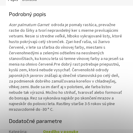
Podrobný popis
Acer palmatum Garnet
o
droda je pomaly rastúca, prevažne
rastie do šírky a tvorí nepravidelný ker s mierne prevísajúcimi
vetvami. Nesie si stredne veľké, hlboko vykrajované listy, ktoré
husto pokrývajú celý stromček. Zjari keď rašia, sú žiarivo
červené, v lete sa sfarbia do vínovej farby, miestami s
červenohnedými a zelenými odtieňmi na neoslnených
stanovištiach, ku koncu leta sú temne vínovej farby a na jeseň sa
menia na ohnivo červené.Pre dobrý rast potrebuje priepustnú,
kyslú zem, ktorá nebude vysychať. Červenolisté odrody
japonských javorov znášajú aj slnečné stanoviská po celý deň,
za podmienok dobrého zamulčovania koreňov v chladnejšej,
vlhkej zemi. Bude sa im dariť aj v polotieni, ale farba listov
nebude tak výrazná. Možno ho strihať, tvarovať alebo formovať
do bonsaja. Rez sa vykonáva najskôr po skončení mrazov a
najneskôr do polovici leta. Rastliny staršie 3-5 rokov sú plne
mrazuvzdorné do -30 ° C.
Dodatočné parametre
Kategória
:
Onedlho v ponuke