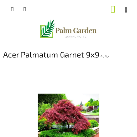
Prejsť
NÁKUP
na
obsah
KOŠÍK
Acer Palmatum Garnet 9x9
4345