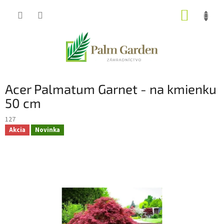
Prejsť
NÁKUP
na
obsah
KOŠÍK
Acer Palmatum Garnet - na kmienku
50 cm
127
Akcia
Novinka