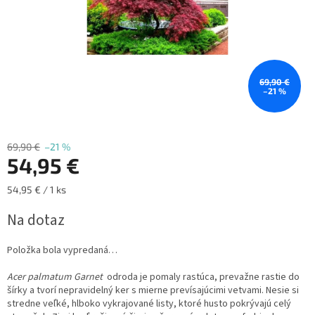
69,90 €
–21 %
69,90 €
–21 %
54,95 €
Jednotková
54,95 € / 1 ks
cena:
Na dotaz
Položka bola vypredaná…
Acer palmatum Garnet
o
droda je pomaly rastúca, prevažne rastie do
šírky a tvorí nepravidelný ker s mierne prevísajúcimi vetvami. Nesie si
stredne veľké, hlboko vykrajované listy, ktoré husto pokrývajú celý