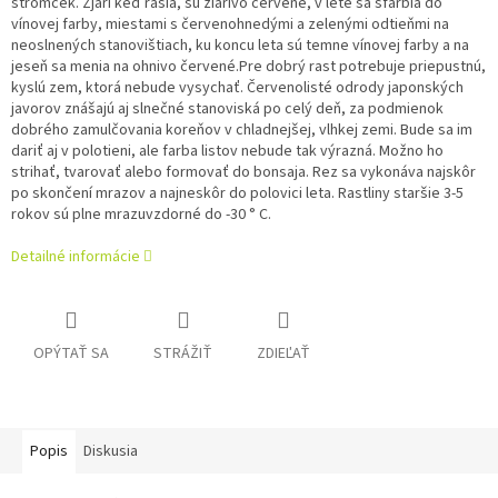
stromček. Zjari keď rašia, sú žiarivo červené, v lete sa sfarbia do
vínovej farby, miestami s červenohnedými a zelenými odtieňmi na
neoslnených stanovištiach, ku koncu leta sú temne vínovej farby a na
jeseň sa menia na ohnivo červené.Pre dobrý rast potrebuje priepustnú,
kyslú zem, ktorá nebude vysychať. Červenolisté odrody japonských
javorov znášajú aj slnečné stanoviská po celý deň, za podmienok
dobrého zamulčovania koreňov v chladnejšej, vlhkej zemi. Bude sa im
dariť aj v polotieni, ale farba listov nebude tak výrazná. Možno ho
strihať, tvarovať alebo formovať do bonsaja. Rez sa vykonáva najskôr
po skončení mrazov a najneskôr do polovici leta. Rastliny staršie 3-5
rokov sú plne mrazuvzdorné do -30 ° C.
Detailné informácie
OPÝTAŤ SA
STRÁŽIŤ
ZDIEĽAŤ
Popis
Diskusia