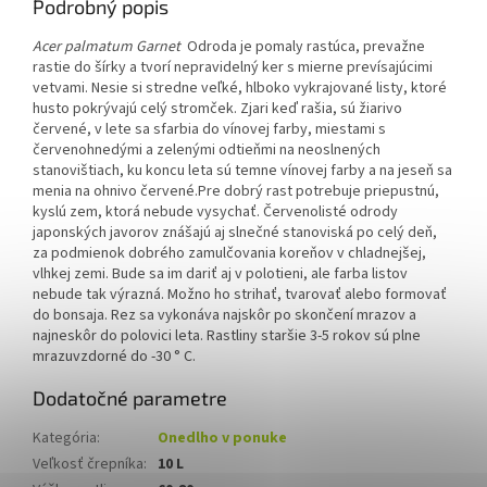
Podrobný popis
Acer palmatum Garnet
Odroda je pomaly rastúca, prevažne
rastie do šírky a tvorí nepravidelný ker s mierne prevísajúcimi
vetvami. Nesie si stredne veľké, hlboko vykrajované listy, ktoré
husto pokrývajú celý stromček. Zjari keď rašia, sú žiarivo
červené, v lete sa sfarbia do vínovej farby, miestami s
červenohnedými a zelenými odtieňmi na neoslnených
stanovištiach, ku koncu leta sú temne vínovej farby a na jeseň sa
menia na ohnivo červené.Pre dobrý rast potrebuje priepustnú,
kyslú zem, ktorá nebude vysychať. Červenolisté odrody
japonských javorov znášajú aj slnečné stanoviská po celý deň,
za podmienok dobrého zamulčovania koreňov v chladnejšej,
vlhkej zemi. Bude sa im dariť aj v polotieni, ale farba listov
nebude tak výrazná. Možno ho strihať, tvarovať alebo formovať
do bonsaja. Rez sa vykonáva najskôr po skončení mrazov a
najneskôr do polovici leta. Rastliny staršie 3-5 rokov sú plne
mrazuvzdorné do -30 ° C.
Dodatočné parametre
Kategória
:
Onedlho v ponuke
Veľkosť črepníka
:
10 L