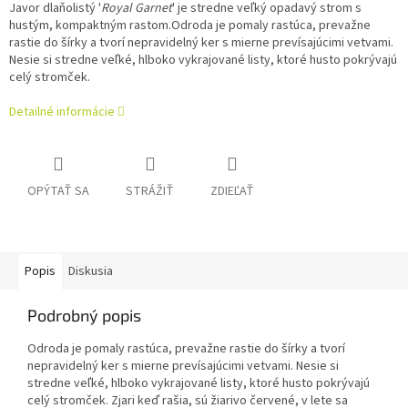
Javor dlaňolistý '
Royal Garnet
' je stredne veľký opadavý strom s
hustým, kompaktným rastom.
Odroda je pomaly rastúca, prevažne
rastie do šírky a tvorí nepravidelný ker s mierne prevísajúcimi vetvami.
Nesie si stredne veľké, hlboko vykrajované listy, ktoré husto pokrývajú
celý stromček.
Detailné informácie
OPÝTAŤ SA
STRÁŽIŤ
ZDIEĽAŤ
Popis
Diskusia
Podrobný popis
Odroda je pomaly rastúca, prevažne rastie do šírky a tvorí
nepravidelný ker s mierne prevísajúcimi vetvami. Nesie si
stredne veľké, hlboko vykrajované listy, ktoré husto pokrývajú
celý stromček. Zjari keď rašia, sú žiarivo červené, v lete sa