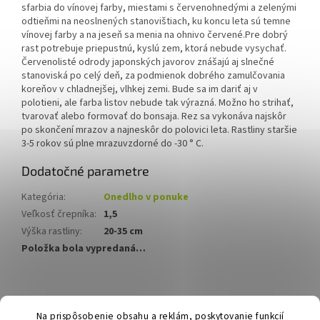
sfarbia do vínovej farby, miestami s červenohnedými a zelenými
odtieňmi na neoslnených stanovištiach, ku koncu leta sú temne
vínovej farby a na jeseň sa menia na ohnivo červené.Pre dobrý
rast potrebuje priepustnú, kyslú zem, ktorá nebude vysychať.
Červenolisté odrody japonských javorov znášajú aj slnečné
stanoviská po celý deň, za podmienok dobrého zamulčovania
koreňov v chladnejšej, vlhkej zemi. Bude sa im dariť aj v
polotieni, ale farba listov nebude tak výrazná. Možno ho strihať,
tvarovať alebo formovať do bonsaja. Rez sa vykonáva najskôr
po skončení mrazov a najneskôr do polovici leta. Rastliny staršie
3-5 rokov sú plne mrazuvzdorné do -30 ° C.
Dodatočné parametre
Kategória
:
Onedlho v ponuke
Veľkosť črepníka
:
1,5
Výška rastliny
:
20-35 cm
Položka bola vypredaná…
Z
á
Hurmikaki.com
Na prispôsobenie obsahu a reklám, poskytovanie funkcií