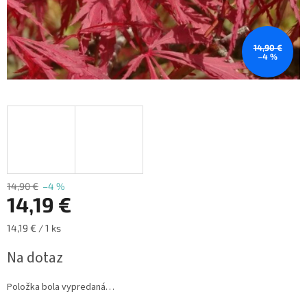
14,90 €
–4 %
14,90 €
–4 %
14,19 €
Jednotková
14,19 € / 1 ks
cena:
Na dotaz
Položka bola vypredaná…