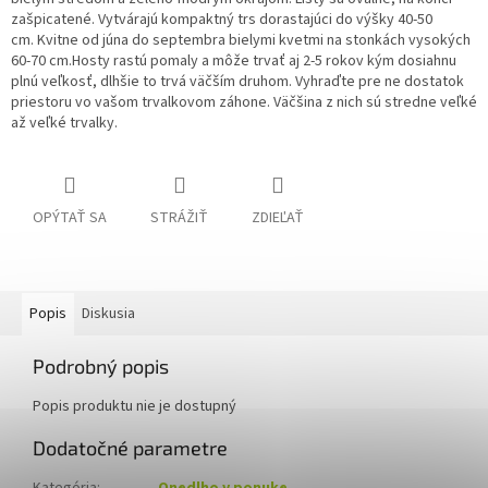
zašpicatené. Vytvárajú kompaktný trs dorastajúci do výšky 40-50
cm. Kvitne od júna do septembra bielymi kvetmi na stonkách vysokých
60-70 cm.Hosty rastú pomaly a môže trvať aj 2-5 rokov kým dosiahnu
plnú veľkosť, dlhšie to trvá väčším druhom. Vyhraďte pre ne dostatok
priestoru vo vašom trvalkovom záhone. Väčšina z nich sú stredne veľké
až veľké trvalky.
OPÝTAŤ SA
STRÁŽIŤ
ZDIEĽAŤ
Popis
Diskusia
Podrobný popis
Popis produktu nie je dostupný
Dodatočné parametre