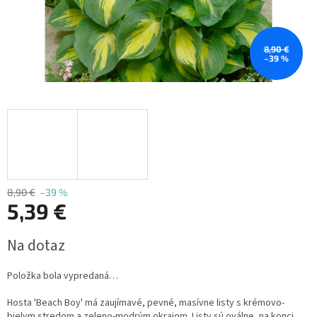
8,90 €
–39 %
8,90 €
–39 %
5,39 €
Jednotková
Na dotaz
cena:
Položka bola vypredaná…
Hosta 'Beach Boy' má zaujímavé, pevné, masívne listy s krémovo-
bielym stredom a zeleno-modrým okrajom. Listy sú oválne, na konci